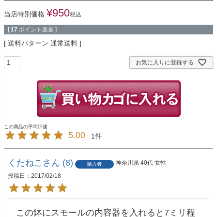
¥
950
当店特別価格
税込
[
17
ポイント進呈 ]
送料パターン
通常送料
お気に入りに登録する
5.00
1
くたねこ
8
神奈川県
40代
女性
購入者
投稿日
2017/02/18
この鉢にスモールの内容器を入れると7ミリ程