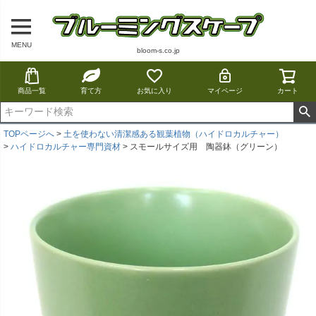
MENU
bloom-s.co.jp
商品一覧
育て方
お気に入り
マイページ
カート
TOPページへ
土を使わない清潔感ある観葉植物（ハイドロカルチャー）
ハイドロカルチャー専門資材
スモールサイズ用 陶器鉢（グリーン）