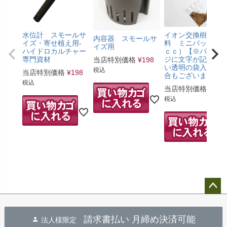
水位計 スモールサ
イオン交換樹脂肥
内容器 スモールサ
イズ・寄せ植え用-
料 ミニパック（5
イズ用
ハイドロカルチャー
ｃｃ）【※パッケ
専門資材
ジに文字が記載の
当店特別価格
¥
198
い透明の袋入りの
税込
当店特別価格
¥
198
合もございます。
税込
当店特別価格
¥
275
税込
ペー
ジト
請求書払い 月締め決済可能
法人様限定
ップ