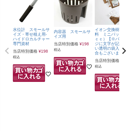
水位計 スモールサ
イオン交換樹脂肥
内容器 スモールサ
イズ・寄せ植え用-
料 ミニパック（5
イズ用
ハイドロカルチャー
ｃｃ）【※パッケ
専門資材
ジに文字が記載の
当店特別価格
¥
198
い透明の袋入りの
税込
当店特別価格
¥
198
合もございます。
税込
当店特別価格
¥
275
税込