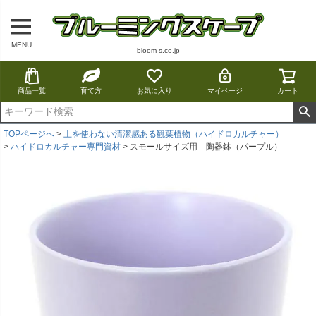
MENU
bloom-s.co.jp
商品一覧
育て方
お気に入り
マイページ
カート
TOPページへ
土を使わない清潔感ある観葉植物（ハイドロカルチャー）
ハイドロカルチャー専門資材
スモールサイズ用 陶器鉢（パープル）