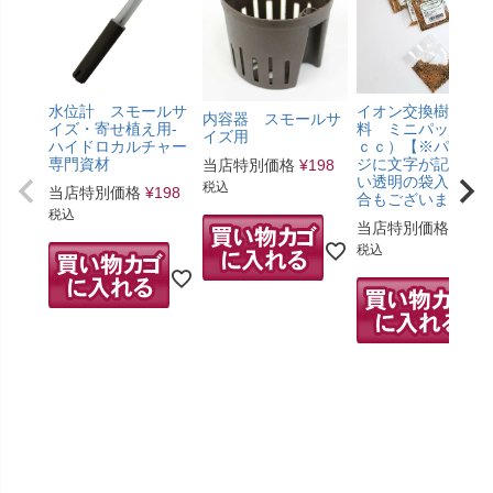
水位計 スモールサ
イオン交換樹脂肥
内容器 スモールサ
イズ・寄せ植え用-
料 ミニパック（5
イズ用
ハイドロカルチャー
ｃｃ）【※パッケ
専門資材
ジに文字が記載の
当店特別価格
¥
198
い透明の袋入りの
税込
当店特別価格
¥
198
合もございます。
税込
当店特別価格
¥
275
税込