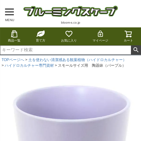
MENU
bloom-s.co.jp
商品一覧
育て方
お気に入り
マイページ
カート
TOPページへ
土を使わない清潔感ある観葉植物（ハイドロカルチャー）
ハイドロカルチャー専門資材
スモールサイズ用 陶器鉢（パープル）