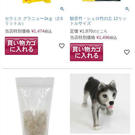
セラミス グラニュー1kｇ（2.5
観音竹・シュロ竹の土 12リッ
リットル）
トルサイズ
当店特別価格
¥
1,474
定価
¥
1,870
税込
のところ
当店特別価格
¥
1,496
税込