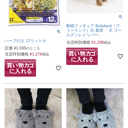
動物フィギュア Bullyland（ブ
リーランド）社 製造 「犬 ゴー
ルデンレトリバー」
ハーブの土 12リットル
当店特別価格
¥
1,298
税込
定価
¥
1,595
のところ
当店特別価格
¥
1,276
税込