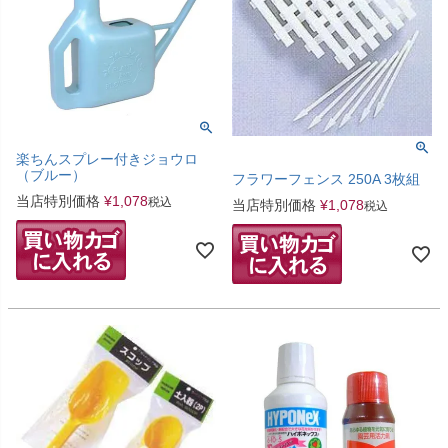
楽ちんスプレー付きジョウロ
（ブルー）
フラワーフェンス 250A 3枚組
当店特別価格
¥
1,078
税込
当店特別価格
¥
1,078
税込