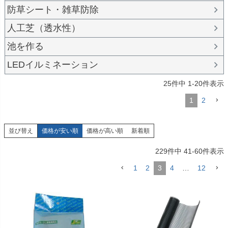
防草シート・雑草防除
人工芝（透水性）
池を作る
LEDイルミネーション
25
件中
1
-
20
件表示
1
2
並び替え
価格が安い順
価格が高い順
新着順
229
件中
41
-
60
件表示
1
2
3
4
…
12