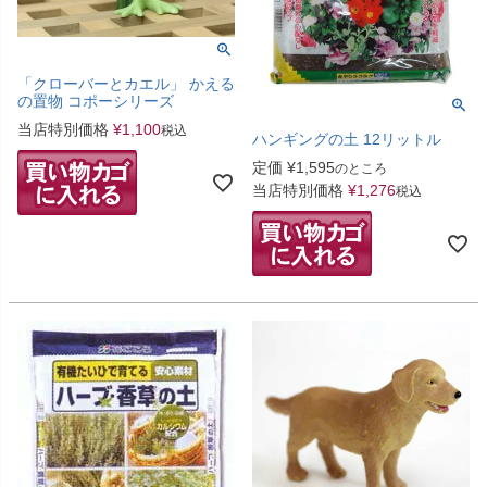
「クローバーとカエル」 かえる
の置物 コポーシリーズ
当店特別価格
¥
1,100
税込
ハンギングの土 12リットル
定価
¥
1,595
のところ
当店特別価格
¥
1,276
税込