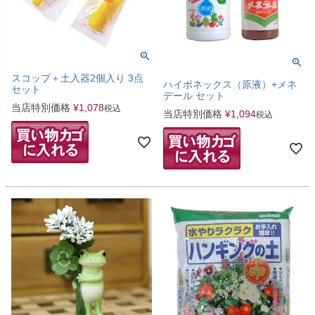
スコップ＋土入器2個入り 3点
ハイポネックス（原液）+メネ
セット
デール セット
当店特別価格
¥
1,078
税込
当店特別価格
¥
1,094
税込