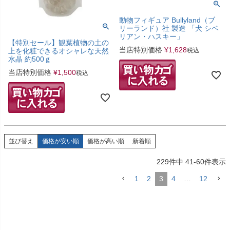
動物フィギュア Bullyland（ブ
リーランド）社 製造 「犬 シベ
リアン・ハスキー」
【特別セール】観葉植物の土の
当店特別価格
¥
1,628
税込
上を化粧できるオシャレな天然
水晶 約500ｇ
当店特別価格
¥
1,500
税込
並び替え
価格が安い順
価格が高い順
新着順
229
件中
41
-
60
件表示
1
2
3
4
…
12