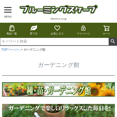
MENU
bloom-s.co.jp
商品一覧
育て方
お気に入り
マイページ
カート
TOPページへ
ガーデニング館
ガーデニング館