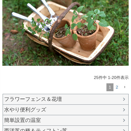
25
件中
1
-
20
件表示
1
2
フラワーフェンス＆花壇
水やり便利グッズ
簡単設置の温室
西洋芝の種＆ティフトン芝