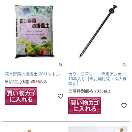
花と野菜の培養土 20リットル
カラー防草シート専用アンカー
10本入り【※お届け先：法人様
当店特別価格
¥
935
税込
限定】
当店特別価格
¥
935
税込