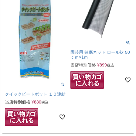
園芸用 鉢底ネット ロール状 50
ｃｍ×1ｍ
当店特別価格
¥
899
税込
クイックピートポット １０連結
当店特別価格
¥
880
税込