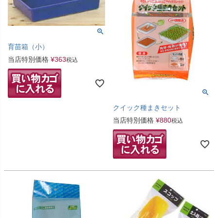
育苗箱（小）
当店特別価格
¥
363
税込
クイック種まきセット
当店特別価格
¥
880
税込