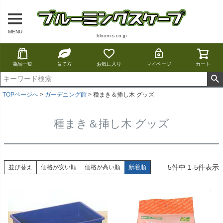
MENU
bloom-s.co.jp
商品一覧
育て方
お気に入り
マイページ
カート
TOPページへ
ガーデニング館
種まき＆挿し木 グッズ
種まき＆挿し木 グッズ
5
件中
1
-
5
件表示
並び替え
価格が安い順
価格が高い順
新着順