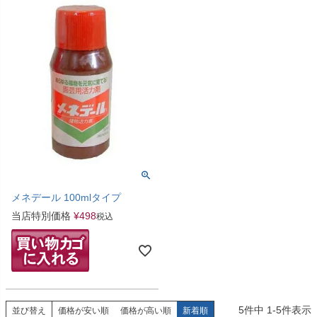
メネデール 100mlタイプ
当店特別価格
¥
498
税込
5
件中
1
-
5
件表示
並び替え
価格が安い順
価格が高い順
新着順