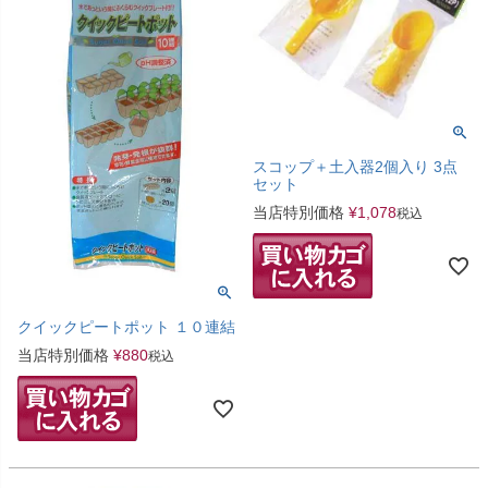
スコップ＋土入器2個入り 3点
セット
当店特別価格
¥
1,078
税込
クイックピートポット １０連結
当店特別価格
¥
880
税込