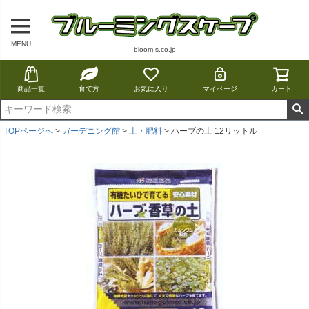
MENU
bloom-s.co.jp
商品一覧
育て方
お気に入り
マイページ
カート
TOPページへ
ガーデニング館
土・肥料
ハーブの土 12リットル