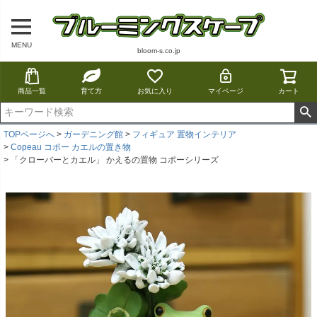
MENU
bloom-s.co.jp
商品一覧
育て方
お気に入り
マイページ
カート
TOPページへ
ガーデニング館
フィギュア 置物インテリア
Copeau コポー カエルの置き物
「クローバーとカエル」 かえるの置物 コポーシリーズ