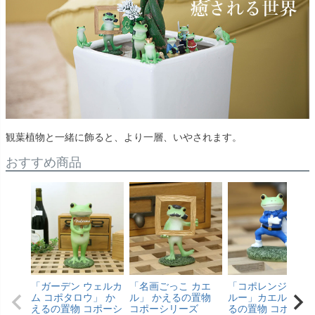
観葉植物と一緒に飾ると、より一層、いやされます。
おすすめ商品
「ガーデン ウェルカ
「名画ごっこ カエ
「コポレンジャー 
ム コポタロウ」 か
ル」 かえるの置物
ルー」カエル・か
えるの置物 コポーシ
コポーシリーズ
るの置物 コポーシ