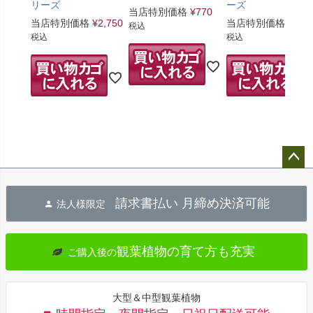
リーズ
ーズ
当店特別価格
¥
770
当店特別価格
¥
2,750
当店特別価格
¥
748
税込
税込
税込
ペー
ジト
請求書払い 月締め決済可能
法人様限定
ップ
へ
観葉植物の育て方も充実
ご購入後の
大型＆中型観葉植物