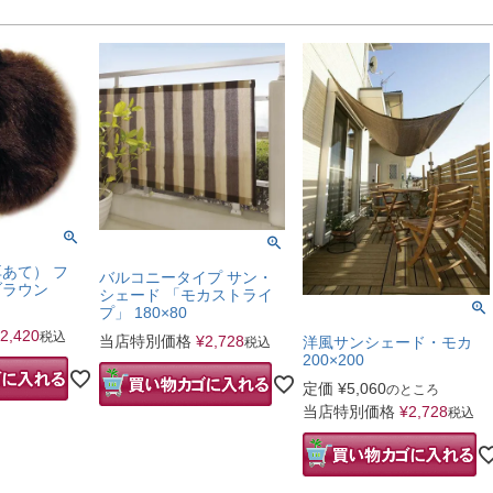
あて） フ
バルコニータイプ サン・
ブラウン
シェード 「モカストライ
プ」 180×80
2,420
税込
当店特別価格
¥
2,728
洋風サンシェード・モカ
税込
200×200
定価
¥
5,060
のところ
当店特別価格
¥
2,728
税込