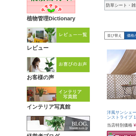
防草シート・雑
植物管理Dictionary
並び替え
価格
レビュー
お客様の声
インテリア写真館
洋風サンシェ
ンストライプ 10
当店特別価格
¥