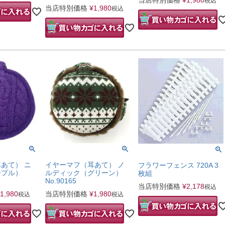
当店特別価格
¥
1,980
税込
当店特別価格
¥
1,980
税込
イヤーマフ（耳あて） ノ
あて） ニ
フラワーフェンス 720A 3
ルディック（グリーン）
ープル）
枚組
No.90165
当店特別価格
¥
2,178
税込
当店特別価格
¥
1,980
1,980
税込
税込