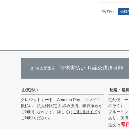
並び替え
価格
請求書払い 月締め決済可能
法人様限定
お支払い
配送・送
クレジットカード、Amazon Pay、コンビニ
宅配便 一
後払い、法人様限定 月締め決済、銀行振込が
のぞく）
ご利用になれます。詳しくは
ご利用ガイド
を
ブルーミン
ご利用ください。
あり、決済
即
注文は