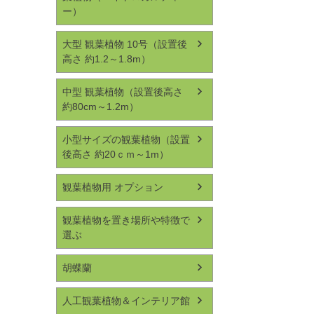
ー）
大型 観葉植物 10号（設置後
高さ 約1.2～1.8m）
中型 観葉植物（設置後高さ
約80cm～1.2m）
小型サイズの観葉植物（設置
後高さ 約20ｃｍ～1m）
観葉植物用 オプション
観葉植物を置き場所や特徴で
選ぶ
胡蝶蘭
人工観葉植物＆インテリア館