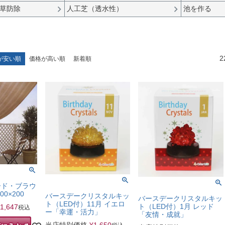
草防除
人工芝（透水性）
池を作る
2
が安い順
価格が高い順
新着順
ード・ブラウ
0×200
バースデークリスタルキッ
バースデークリスタルキッ
ト（LED付）11月 イエロ
ト（LED付）1月 レッド
1,647
税込
ー「幸運・活力」
「友情・成就」