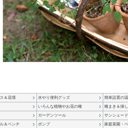
ス＆花壇
水やり便利グッズ
簡単設置の
いろんな植物やお花の種
種まき＆挿し
ト
ガーデンツール
サンシェー
ル＆ベンチ
ポンプ
家庭菜園・