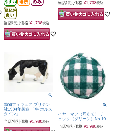
当店特別価格
¥
1,738
税込
当店特別価格
¥
1,738
税込
動物フィギュア ブリテン
社1984年製造 「牛 ホルス
タイン」
イヤーマフ（耳あて） チ
ェック（グリーン）No.10
当店特別価格
¥
1,980
税込
当店特別価格
¥
1,980
税込