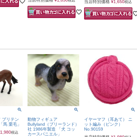
当店特別価格
¥
1,650
税込
当店特別価格
¥
1,650
税込
 ブリテン
動物フィギュア
イヤーマフ（耳あて） ニ
 「馬 栗毛」
Bullyland（ブリーランド）
ット編み（ピンク）
社 1986年製造 「犬 コッ
No.90159
1,980
税込
カースパニエル」