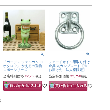
「ガーデン ウェルカム コ
シェードセイル用取り付け
ポタロウ」 かえるの置物
金具 丸カンプレート【※
コポーシリーズ
お届け先：法人様限定】
当店特別価格
¥
2,750
当店特別価格
¥
2,750
税込
税込