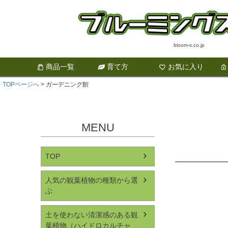
bloom-s.co.jp
商品一覧
育て方
お気に入り
TOPページへ
ガーデニング館
MENU
TOP
人気の観葉植物の種類から選
ぶ
土を使わない清潔感のある観
葉植物（ハイドロカルチャ