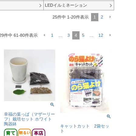
LEDイルミネーション
25
件中
1
-
20
件表示
1
2
29
件中
61
-
80
件表示
1
…
3
4
5
…
12
幸福の葉っぱ（マザーリー
フ）栽培セット ホワイト
陶器鉢
キャットカット 2袋セッ
ト