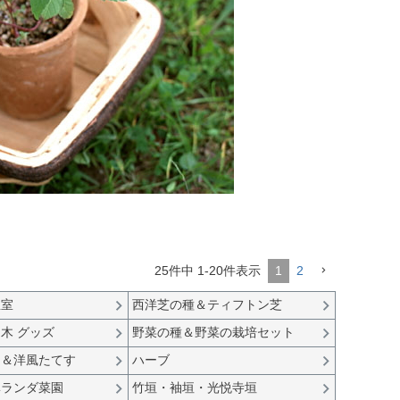
25
件中
1
-
20
件表示
1
2
温室
西洋芝の種＆ティフトン芝
木 グッズ
野菜の種＆野菜の栽培セット
ド＆洋風たてす
ハーブ
ベランダ菜園
竹垣・袖垣・光悦寺垣