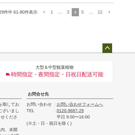
29
件中
61
-
80
件表示
1
…
3
4
5
…
12
ペー
ジト
大型＆中型観葉植物
ップ
時間指定・夜間指定・日祝日配送可能
へ
お問合せ先
を期してお
お問い合わせ
お問い合わせフォームへ
ございまし
TEL
0120-9687-29
らせくださ
平日 9:00〜16:00
(※土・日・祝日を除く)
以内、未開