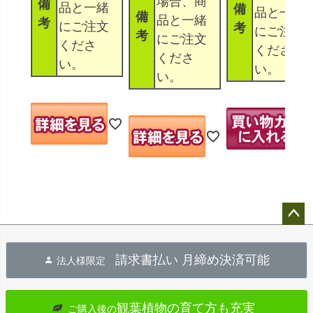
場合、商
備
品と一緒
備
品と一緒
備
品と一緒
考
にご注文
考
にご注文
考
にご注文
くださ
くださ
くださ
い。
い。
い。
ペー
ジト
請求書払い 月締め決済可能
法人様限定
ップ
へ
観葉植物の育て方も充実
ご購入後の