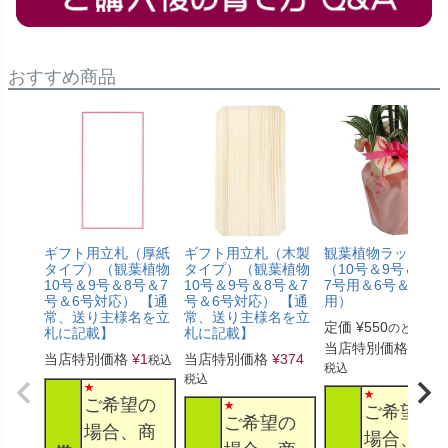
おすすめ商品
ギフト用立札（厚紙
ギフト用立札（木製
観葉植物ラッピン
タイプ）（観葉植物
タイプ）（観葉植物
（10号＆9号＆8号
10号＆9号＆8号＆7
10号＆9号＆8号＆7
7号用＆6号＆5号
号＆6号対応） 【通
号＆6号対応） 【通
用）
常、送り主様名を立
常、送り主様名を立
定価
¥
550
のところ
札に記載】
札に記載】
当店特別価格
¥
330
当店特別価格
¥
1
当店特別価格
¥
374
税込
税込
税込
ご希望の
ご希望の
ご希望の
場合、商
場合、商