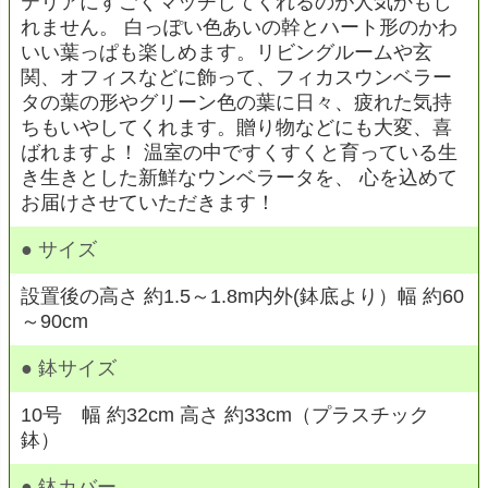
テリアにすごくマッチしてくれるのが人気かもし
れません。 白っぽい色あいの幹とハート形のかわ
いい葉っぱも楽しめます。リビングルームや玄
関、オフィスなどに飾って、フィカスウンベラー
タの葉の形やグリーン色の葉に日々、疲れた気持
ちもいやしてくれます。贈り物などにも大変、喜
ばれますよ！ 温室の中ですくすくと育っている生
き生きとした新鮮なウンベラータを、 心を込めて
お届けさせていただきます！
● サイズ
設置後の高さ 約1.5～1.8m内外(鉢底より）幅 約60
～90cm
● 鉢サイズ
10号 幅 約32cm 高さ 約33cm（プラスチック
鉢）
● 鉢カバー