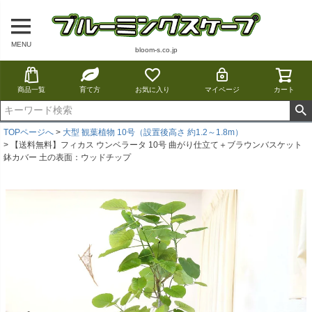
MENU
bloom-s.co.jp
商品一覧
育て方
お気に入り
マイページ
カート
TOPページへ
大型 観葉植物 10号（設置後高さ 約1.2～1.8m）
【送料無料】フィカス ウンベラータ 10号 曲がり仕立て＋ブラウンバスケット
鉢カバー 土の表面：ウッドチップ