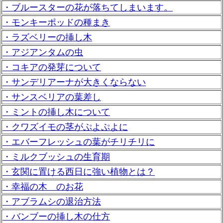
・ブルースターの花が落ちてしまいます。
・モンキーポッドの種まき
・ラズベリーの挿し木
・アジアンタムの虫
・コキアの発芽について
・サンデリアーナが大きくならない
・サンスベリアの葉差し
・ミントの挿し木について
・クワズイモの茎がぷよぷよに
・エバーフレッシュの葉がチリチリに
・ミルクブッシュの生育期
・玄関に置ける西日に強い植物とは？
・幸福の木 のお花
・アブラムシの退治方法
・バンブーの挿し木の仕方