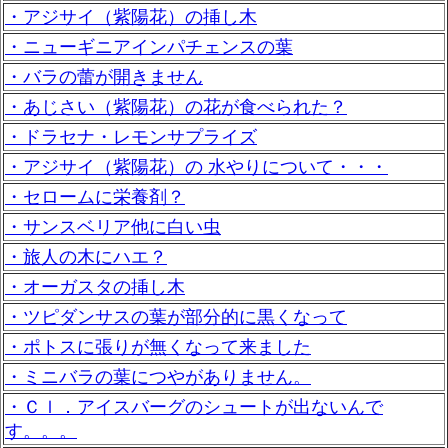
・アジサイ（紫陽花）の挿し木
・ニューギニアインパチェンスの葉
・バラの蕾が開きません
・あじさい（紫陽花）の花が食べられた？
・ドラセナ・レモンサプライズ
・アジサイ（紫陽花）の 水やりについて・・・
・セロームに栄養剤？
・サンスベリア他に白い虫
・旅人の木にハエ？
・オーガスタの挿し木
・ツピダンサスの葉が部分的に黒くなって
・ポトスに張りが無くなって来ました
・ミニバラの葉につやがありません。
・Ｃｌ．アイスバーグのシュートが出ないんで
す。。。