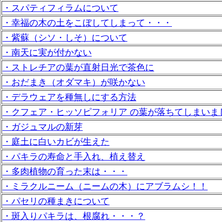
・スパティフィラムについて
・幸福の木の土をこぼしてしまって・・・
・紫蘇（シソ・しそ）について
・南天に実が付かない
・ストレチアの葉が直射日光で茶色に
・おだまき（オダマキ）が咲かない
・デラウェアを種無しにする方法
・クフェア・ヒッソピフォリア の葉が落ちてしまいま
・ガジュマルの新芽
・庭土に白いカビが生えた
・パキラの寿命と手入れ、植え替え
・多肉植物の育った末は・・・
・ミラクルニーム（ニームの木）にアブラムシ！！
・パセリの種まきについて
・斑入りパキラは、根腐れ・・・？