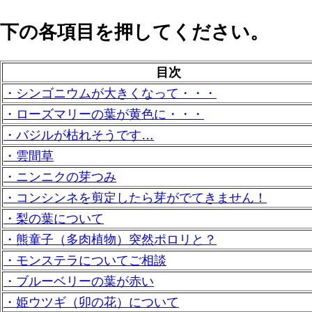
下の各項目を押してください。
目次
・シンゴニウムが大きくなって・・・
・ローズマリーの葉が黄色に・・・
・バジルが枯れそうです…
・雲間草
・ニンニクの芽つみ
・コンシンネを剪定したら芽がでてきません！
・梨の葉について
・熊童子（多肉植物）突然ポロリと？
・モンステラについてご相談
・ブルーベリーの葉が赤い
・姫ウツギ（卯の花）について