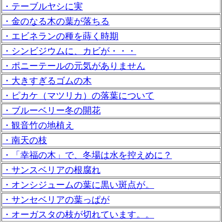
・テーブルヤシに実
・金のなる木の葉が落ちる
・エビネランの種を蒔く時期
・シンビジウムに、カビが・・・
・ポニーテールの元気がありません
・大きすぎるゴムの木
・ピカケ（マツリカ）の落葉について
・ブルーベリー冬の開花
・観音竹の地植え
・南天の枝
・「幸福の木」で、冬場は水を控えめに？
・サンスベリアの根腐れ
・オンシジュームの葉に黒い斑点が。
・サンセベリアの葉っぱが
・オーガスタの枝が切れています。。