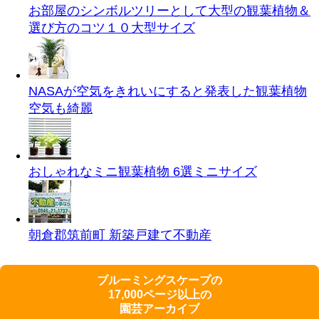
お部屋のシンボルツリーとして大型の観葉植物＆
選び方のコツ１０
大型サイズ
NASAが空気をきれいにすると発表した観葉植物
空気も綺麗
おしゃれなミニ観葉植物 6選
ミニサイズ
朝倉郡筑前町 新築戸建て
不動産
ブルーミングスケープの
17,000ページ以上の
園芸アーカイブ