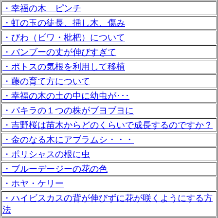
・幸福の木 ピンチ
・虹の玉の徒長、挿し木、傷み
・びわ（ビワ・枇杷）について
・バンブーの丈が伸びすぎて
・ポトスの気根を利用して移植
・藤の育て方について
・幸福の木の土の中に幼虫が･･･
・パキラの１つの株がブヨブヨに
・吉野桜は苗木からどのくらいで成長するのですか？
・金のなる木にアブラムシ・・・
・ポリシャスの根に虫
・ブルーデージーの花の色
・ホヤ・ケリー
・ハイビスカスの背が伸びずに花が咲くようにする方
法