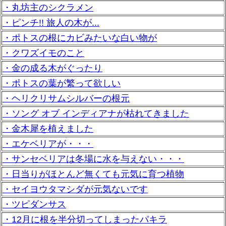
・丸坊主のシクラメン
・ピンチ!! 旅人の木が...
・ポトスの根にカビみたいな白い物が
・クワズイモのこと
・金の成る木がぐったり
・ポトスの葉が繁って欲しい
・ヘリクリサムシルバーの根元
・ソング オブ インディアナが枯れてきました
・金木犀を植えました
・エケベリアが・・・
・サンセベリアは冬場に水を与えない・・・
・日当りがほとんど無くても元気に育つ植物
・セイヨウタマシダが元気ないです
・ツピダンサス
・12月に根を半分切ってしまったパキラ