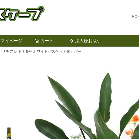
ロ
マイページ
カート
法人様お取引
検索
リチア レギネ 8号 ホワイトバスケット鉢カバー