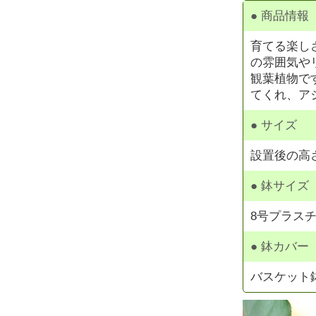
● 商品情報
育てる楽し
の雰囲気や
観葉植物で
てくれ、ア
● サイズ
設置後の高さ
● 鉢サイズ
8号プラスチ
● 鉢カバー
バスケット