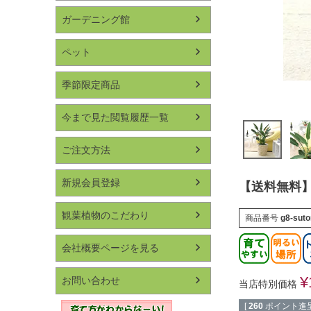
ガーデニング館
ペット
季節限定商品
今まで見た閲覧履歴一覧
ご注文方法
新規会員登録
【送料無料】
観葉植物のこだわり
商品番号
g8-sut
会社概要ページを見る
¥
お問い合わせ
当店特別価格
[
260
ポイント進呈