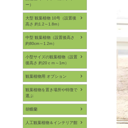
ー）
大型 観葉植物 10号（設置後
高さ 約1.2～1.8m）
中型 観葉植物（設置後高さ
約80cm～1.2m）
小型サイズの観葉植物（設置
後高さ 約20ｃｍ～1m）
観葉植物用 オプション
観葉植物を置き場所や特徴で
選ぶ
胡蝶蘭
人工観葉植物＆インテリア館