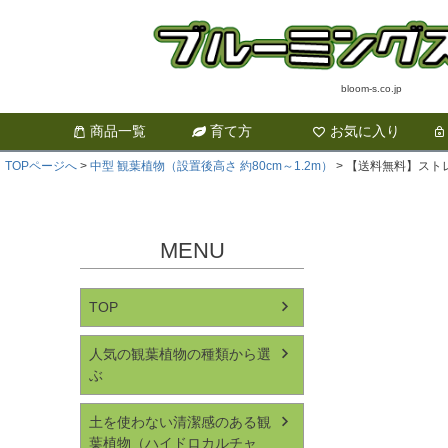
bloom-s.co.jp
商品一覧
育て方
お気に入り
TOPページへ
中型 観葉植物（設置後高さ 約80cm～1.2m）
【送料無料】ストレ
MENU
TOP
人気の観葉植物の種類から選
ぶ
土を使わない清潔感のある観
葉植物（ハイドロカルチャ