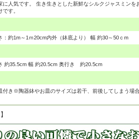
家に人気です。 生き生きとした新鮮なシルクジャスミンを
けです。
：約1m～1ｍ20cm内外（鉢底より） 幅 約30～50ｃm
約35.5cm 幅 約20.5cm 奥行き 約20.5cm
皿付き※陶器鉢やお皿のサイズは若干、前後してしまう場合
明】