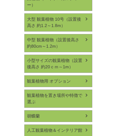
ー）
大型 観葉植物 10号（設置後
高さ 約1.2～1.8m）
中型 観葉植物（設置後高さ
約80cm～1.2m）
小型サイズの観葉植物（設置
後高さ 約20ｃｍ～1m）
観葉植物用 オプション
観葉植物を置き場所や特徴で
選ぶ
胡蝶蘭
人工観葉植物＆インテリア館