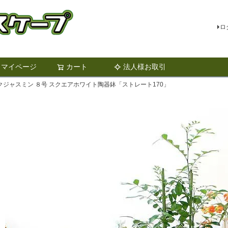
ロ
マイページ
カート
法人様お取引
検索
ジャスミン ８号 スクエアホワイト陶器鉢「ストレート170」