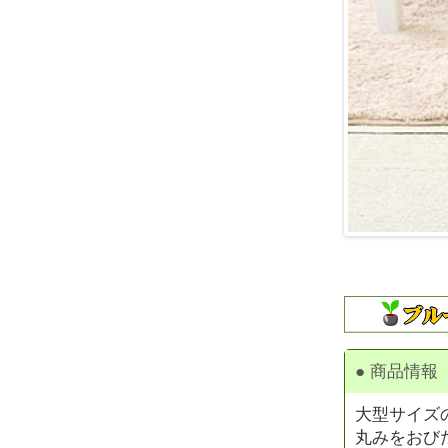
● 商品情報
大型サイズ
丸みをおび