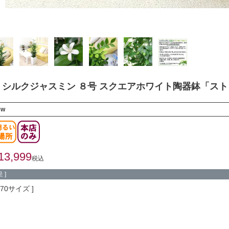
シルクジャスミン ８号 スクエアホワイト陶器鉢「ストレ
sw
13,999
税込
 ]
170サイズ