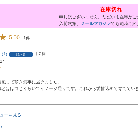
在庫切れ
申し訳ございません。ただいま在庫がご
入荷次第、
メールマガジン
でも随時ご紹
5.00
1
1
非公開
購入者
/27
梱包して頂き無事に届きました。

真とほぼ同じくらいでイメージ通りです。これから愛情込めて育ててい
ューを見る
く