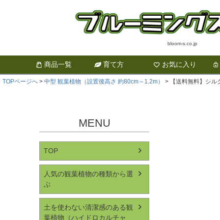
bloom-s.co.jp
商品一覧
育て方
お気に入り
TOPページへ
中型 観葉植物（設置後高さ 約80cm～1.2m）
【送料無料】シルク
MENU
TOP
人気の観葉植物の種類から選
ぶ
土を使わない清潔感のある観
葉植物（ハイドロカルチャ