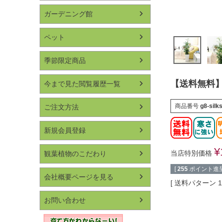
ガーデニング館
ペット
季節限定商品
【送料無料】
今まで見た閲覧履歴一覧
商品番号
g8-silk
ご注文方法
新規会員登録
¥
当店特別価格
観葉植物のこだわり
[
255
ポイント進呈
会社概要ページを見る
送料パターン
お問い合わせ