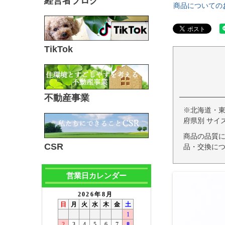
経営者ブログ
商品についての
TikTok
不動産事業
※北海道・
府県別 サイ
商品の品質
CSR
品・交換につ
営業日カレンダー