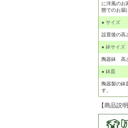
に洋風のお
態でのお届
● サイズ
設置後の高さ
● 鉢サイズ
陶器鉢 高さ 
● 鉢皿
陶器製の鉢
す。
【商品説