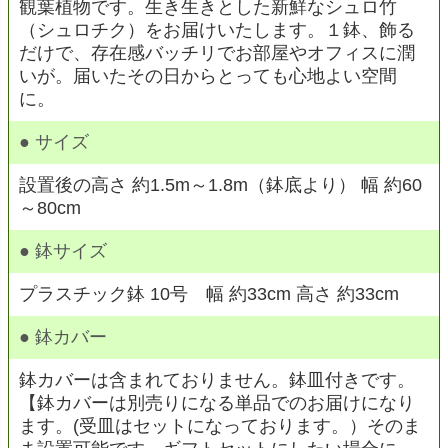
観葉植物です。生き生きとした新鮮なシュロ竹
（シュロチク）をお届けいたします。１鉢、飾る
だけで、存在感バッチリでお部屋やオフィスに潤
いが。届いたその日からとっても心地よい空間
に。
● サイズ
設置後の高さ 約1.5m～1.8m（鉢底より） 幅 約60
～80cm
● 鉢サイズ
プラスチック鉢 10号 幅 約33cm 高さ 約33cm
● 鉢カバー
鉢カバーは含まれておりません。鉢皿付きです。
【鉢カバーは別売りになる単品でのお届けになり
ます。(受皿はセットになっております。）そのま