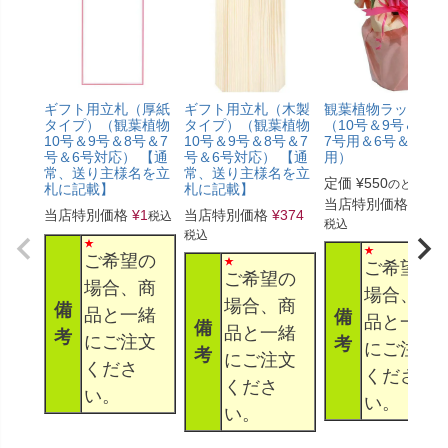
ギフト用立札（厚紙
ギフト用立札（木製
観葉植物ラッピン
タイプ）（観葉植物
タイプ）（観葉植物
（10号＆9号＆8号
10号＆9号＆8号＆7
10号＆9号＆8号＆7
7号用＆6号＆5号
号＆6号対応） 【通
号＆6号対応） 【通
用）
常、送り主様名を立
常、送り主様名を立
定価
¥
550
のところ
札に記載】
札に記載】
当店特別価格
¥
330
当店特別価格
¥
1
当店特別価格
¥
374
税込
税込
税込
ご希望の
ご希望の
ご希望の
場合、商
場合、商
場合、商
備
品と一緒
備
品と一緒
備
品と一緒
考
にご注文
考
にご注文
考
にご注文
くださ
くださ
くださ
い。
い。
い。