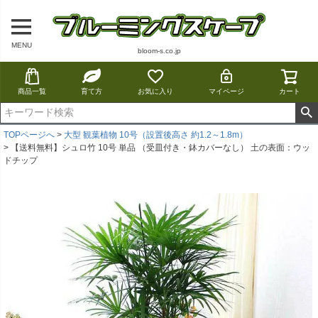
MENU
bloom-s.co.jp
商品一覧
育て方
お気に入り
マイページ
カート
TOPページへ
大型 観葉植物 10号（設置後高さ 約1.2～1.8m）
【送料無料】シュロ竹 10号 単品 （受皿付き・鉢カバーなし） 土の表面：ウッ
ドチップ