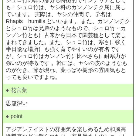
シュロ竹の幹の部分も特徴的でインテリアとして
も！シュロ竹は、ヤシ科のカンノンチク属に属し
ています。 実際は、ヤシの仲間で、学名は
Rhapis humilis といいます。 また、カンノンチク
とシュロ竹は兄弟のようなもので、シュロ竹・カ
ンノン竹ともに古来から日本で園芸種として楽し
まれてきました。また、シュロ竹は、寒さに強く
半日陰な場所にも強く育てやすいのが有名です
が、シュロ竹はカンノン竹に比べさらに耐寒力が
強いのが特徴です 。幹には、ヤシの皮のようなも
のが付き、節が現れ、葉っぱや樹形の雰囲気もと
っても良いですよね。
● 花言葉
思慮深い
● point
アジアンテイストの雰囲気を楽しめるため和風高