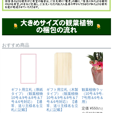
おすすめ商品
ギフト用立札（厚紙
ギフト用立札（木製
観葉植物ラッピン
タイプ）（観葉植物
タイプ）（観葉植物
（10号＆9号＆8号
10号＆9号＆8号＆7
10号＆9号＆8号＆7
7号用＆6号＆5号
号＆6号対応） 【通
号＆6号対応） 【通
用）
常、送り主様名を立
常、送り主様名を立
定価
¥
550
のところ
札に記載】
札に記載】