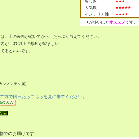
珍しさ
人気度
インテリア性
が多いほど
オススメ
です。
すは、土の表面が乾いてから、たっぷり与えてください。
室内が、0℃以上の場所が望ましい
育てるといいです。
（カンノンチク属）
て方で困ったらこちらを見に来てください。
物でのお届けです。