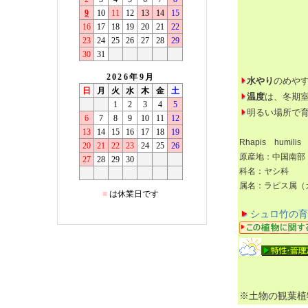
水やり
のめや
温度
は、冬期
明るい場所で
Rhapis humilis
原産地：中国南部
科名：ヤシ科
属名：ラピス属
シュロ竹の育
※土物の観葉植