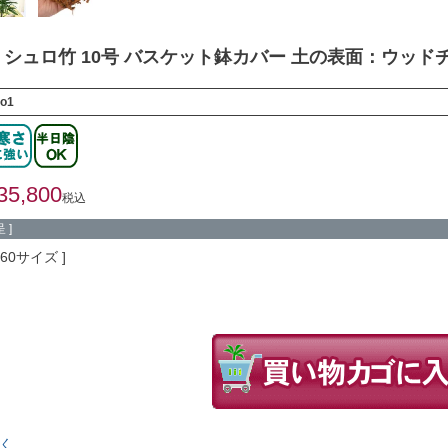
シュロ竹 10号 バスケット鉢カバー 土の表面：ウッド
ro1
35,800
税込
 ]
260サイズ
く