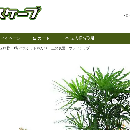
ロ
マイページ
カート
法人様お取引
検索
ュロ竹 10号 バスケット鉢カバー 土の表面：ウッドチップ