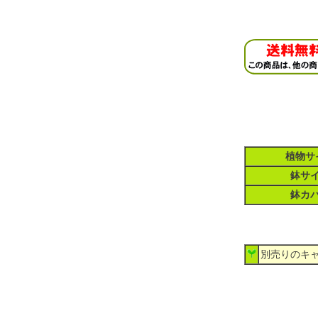
植物サ
鉢サ
鉢カ
別売りのキャ