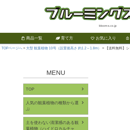
bloom-s.co.jp
商品一覧
育て方
お気に入り
TOPページへ
大型 観葉植物 10号（設置後高さ 約1.2～1.8m）
【送料無料】シ
MENU
TOP
人気の観葉植物の種類から選
ぶ
土を使わない清潔感のある観
葉植物（ハイドロカルチャ