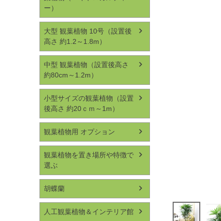
ー）
大型 観葉植物 10号（設置後
高さ 約1.2～1.8m）
中型 観葉植物（設置後高さ
約80cm～1.2m）
小型サイズの観葉植物（設置
後高さ 約20ｃｍ～1m）
観葉植物用 オプション
観葉植物を置き場所や特徴で
選ぶ
胡蝶蘭
人工観葉植物＆インテリア館