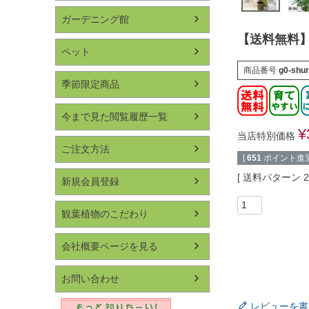
ガーデニング館
【送料無料】
ペット
商品番号
g0-shu
季節限定商品
今まで見た閲覧履歴一覧
¥
当店特別価格
ご注文方法
[
651
ポイント進呈
送料パターン
新規会員登録
観葉植物のこだわり
会社概要ページを見る
お問い合わせ
レビューを書