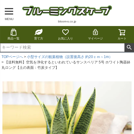
MENU
bloom-s.co.jp
商品一覧
育て方
お気に入り
マイページ
カート
TOPページへ
小型サイズの観葉植物（設置後高さ 約20ｃｍ～1m）
【送料無料】空気を浄化するといわれているサンスベリア 5号 ホワイト陶器鉢
丸ロング【土の表面：竹炭タイプ】