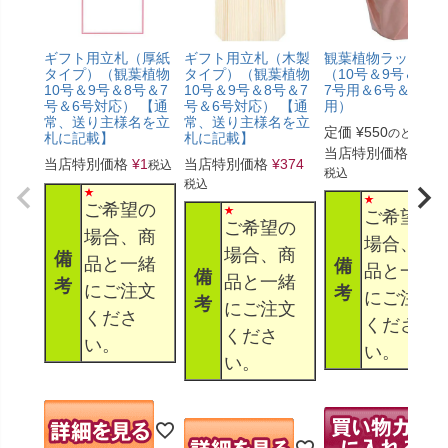
ギフト用立札（厚紙
ギフト用立札（木製
観葉植物ラッピン
タイプ）（観葉植物
タイプ）（観葉植物
（10号＆9号＆8号
10号＆9号＆8号＆7
10号＆9号＆8号＆7
7号用＆6号＆5号
号＆6号対応） 【通
号＆6号対応） 【通
用）
常、送り主様名を立
常、送り主様名を立
定価
¥
550
のところ
札に記載】
札に記載】
当店特別価格
¥
330
当店特別価格
¥
1
当店特別価格
¥
374
税込
税込
税込
ご希望の
ご希望の
ご希望の
場合、商
場合、商
場合、商
備
品と一緒
備
品と一緒
備
品と一緒
考
にご注文
考
にご注文
考
にご注文
くださ
くださ
くださ
い。
い。
い。