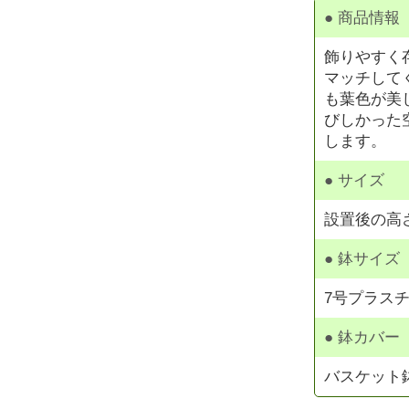
● 商品情報
飾りやすく
マッチして
も葉色が美
びしかった
します。
● サイズ
設置後の高さ 
● 鉢サイズ
7号プラスチッ
● 鉢カバー
バスケット鉢