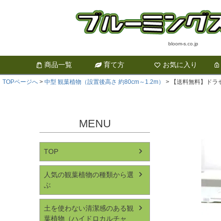
bloom-s.co.jp
商品一覧
育て方
お気に入り
TOPページへ
中型 観葉植物（設置後高さ 約80cm～1.2m）
【送料無料】ドラセ
MENU
TOP
人気の観葉植物の種類から選
ぶ
土を使わない清潔感のある観
葉植物（ハイドロカルチャ