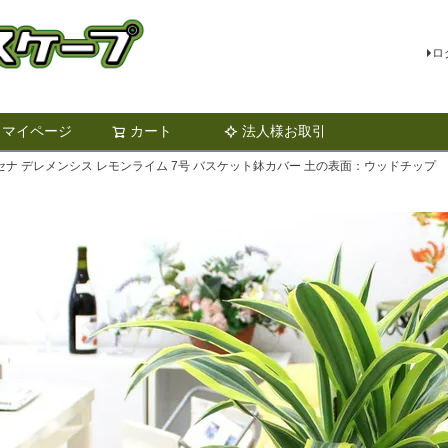
ロ
マイページ
カート
法人様お取引
検索
ナ デレメンシス レモンライム 7号 バスケット鉢カバー 土の表面：ウッドチップ