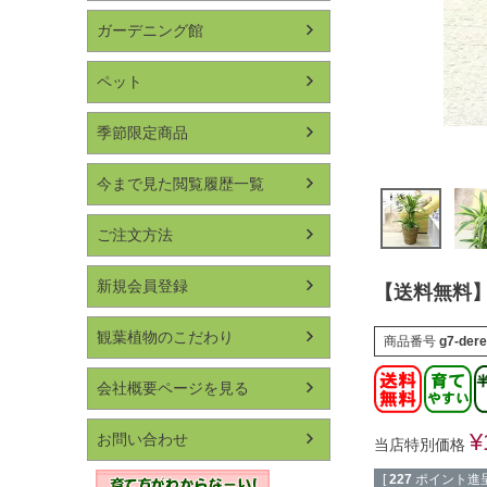
ガーデニング館
ペット
季節限定商品
今まで見た閲覧履歴一覧
ご注文方法
新規会員登録
【送料無料】
観葉植物のこだわり
商品番号
g7-der
会社概要ページを見る
¥
お問い合わせ
当店特別価格
[
227
ポイント進呈