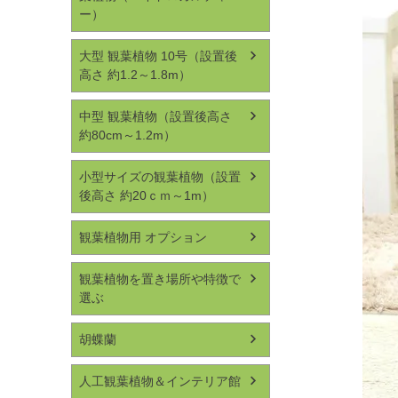
ー）
大型 観葉植物 10号（設置後
高さ 約1.2～1.8m）
中型 観葉植物（設置後高さ
約80cm～1.2m）
小型サイズの観葉植物（設置
後高さ 約20ｃｍ～1m）
観葉植物用 オプション
観葉植物を置き場所や特徴で
選ぶ
胡蝶蘭
人工観葉植物＆インテリア館