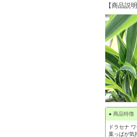
【商品説
● 商品特徴
ドラセナ 
葉っぱが気