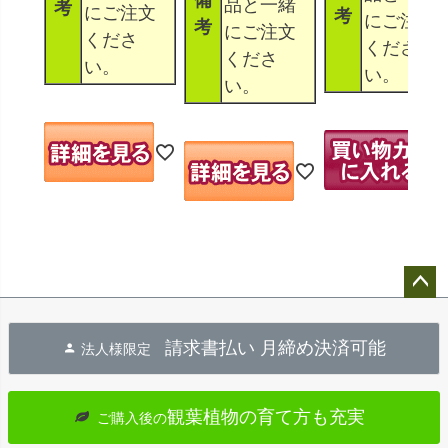
品と一緒
考
にご注文
考
にご注文
考
にご注文
くださ
くださ
くださ
い。
い。
い。
ペー
ジト
請求書払い 月締め決済可能
法人様限定
ップ
へ
観葉植物の育て方も充実
ご購入後の