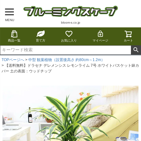
MENU
bloom-s.co.jp
商品一覧
育て方
お気に入り
マイページ
カート
TOPページへ
中型 観葉植物（設置後高さ 約80cm～1.2m）
【送料無料】ドラセナ デレメンシス レモンライム 7号 ホワイトバスケット鉢カ
バー 土の表面：ウッドチップ