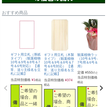
おすすめ商品
ギフト用立札（厚紙
ギフト用立札（木製
観葉植物ラッピン
タイプ）（観葉植物
タイプ）（観葉植物
（10号＆9号＆8号
10号＆9号＆8号＆7
10号＆9号＆8号＆7
7号用＆6号＆5号
号＆6号対応） 【通
号＆6号対応） 【通
用）
常、送り主様名を立
常、送り主様名を立
定価
¥
550
のところ
札に記載】
札に記載】
当店特別価格
¥
330
当店特別価格
¥
1
当店特別価格
¥
374
税込
税込
税込
ご希望の
ご希望の
ご希望の
場合、商
場合、商
場合、商
備
品と一緒
備
品と一緒
備