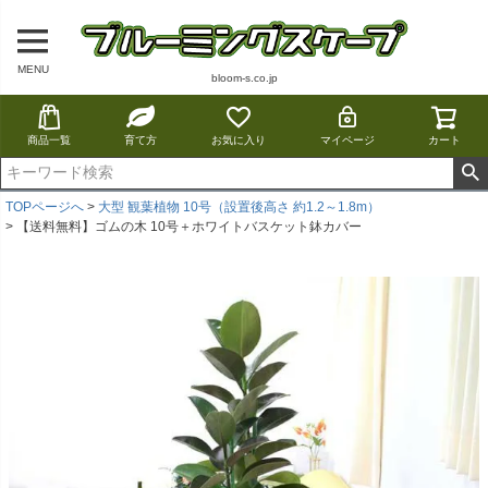
MENU
bloom-s.co.jp
商品一覧
育て方
お気に入り
マイページ
カート
TOPページへ
大型 観葉植物 10号（設置後高さ 約1.2～1.8m）
【送料無料】ゴムの木 10号＋ホワイトバスケット鉢カバー