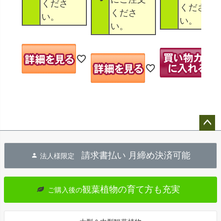
くださ
くださ
くださ
い。
い。
い。
ペー
ジト
請求書払い 月締め決済可能
法人様限定
ップ
へ
観葉植物の育て方も充実
ご購入後の