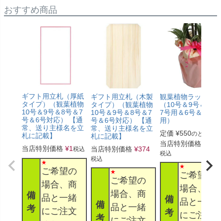
おすすめ商品
ギフト用立札（厚紙
ギフト用立札（木製
観葉植物ラッピン
タイプ）（観葉植物
タイプ）（観葉植物
（10号＆9号＆8号
10号＆9号＆8号＆7
10号＆9号＆8号＆7
7号用＆6号＆5号
号＆6号対応） 【通
号＆6号対応） 【通
用）
常、送り主様名を立
常、送り主様名を立
定価
¥
550
のところ
札に記載】
札に記載】
当店特別価格
¥
330
当店特別価格
¥
1
当店特別価格
¥
374
税込
税込
税込
ご希望の
ご希望の
ご希望の
場合、商
場合、商
場合、商
備
品と一緒
備
品と一緒
備
品と一緒
考
にご注文
考
にご注文
考
にご注文