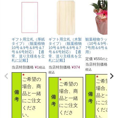
ギフト用立札（厚紙
ギフト用立札（木製
観葉植物ラッピン
タイプ）（観葉植物
タイプ）（観葉植物
（10号＆9号＆8号
10号＆9号＆8号＆7
10号＆9号＆8号＆7
7号用＆6号＆5号
号＆6号対応） 【通
号＆6号対応） 【通
用）
常、送り主様名を立
常、送り主様名を立
定価
¥
550
のところ
札に記載】
札に記載】
当店特別価格
¥
330
当店特別価格
¥
1
当店特別価格
¥
374
税込
税込
税込
ご希望の
ご希望の
ご希望の
場合、商
場合、商
場合、商
備
品と一緒
備
品と一緒
備
品と一緒
考
にご注文
考
にご注文
考
にご注文
くださ
くださ
くださ
い。
い。