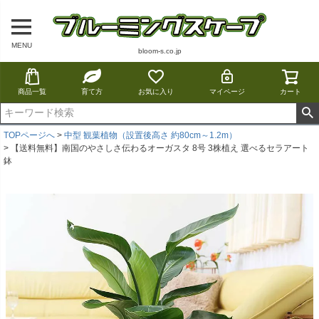
MENU
bloom-s.co.jp
商品一覧
育て方
お気に入り
マイページ
カート
TOPページへ
中型 観葉植物（設置後高さ 約80cm～1.2m）
【送料無料】南国のやさしさ伝わるオーガスタ 8号 3株植え 選べるセラアート
鉢