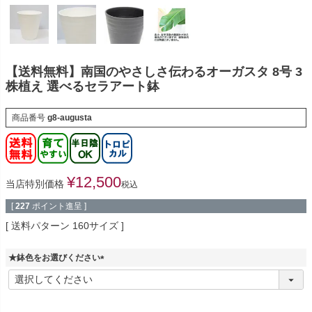
【送料無料】南国のやさしさ伝わるオーガスタ 8号 3
株植え 選べるセラアート鉢
商品番号
g8-augusta
¥
12,500
当店特別価格
税込
[
227
ポイント進呈 ]
送料パターン
160サイズ
★鉢色をお選びください
(
必
須
)