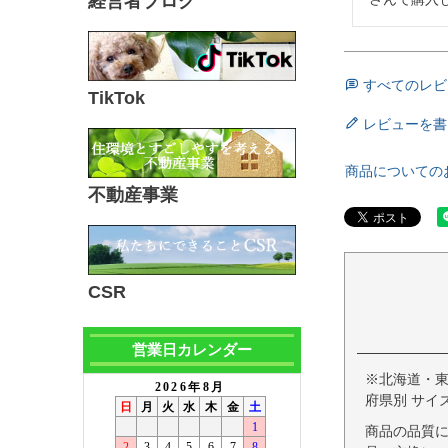
経営者ブログ
すべてのレビ
TikTok
レビューを書
商品についての
不動産事業
CSR
営業日カレンダー
※北海道・
府県別 サイ
商品の品質