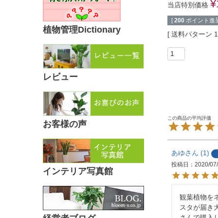
¥
当店特別価格
[
200
ポイント進呈
植物管理Dictionary
送料パターン
レビュー
お客様の声
あゆ
1
投稿日
2020/07
インテリア写真館
観葉植物を
スタが届き
さんで購入