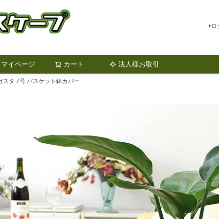
ロ
マイページ
カート
法人様お取引
検索
スタ 7号 バスケット鉢カバー