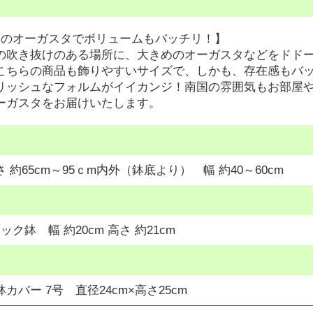
えのオーガスタでボリュームもバッチリ！】
の吹き抜けのある場所に、大きめのオーガスタなどをドド
こちらの商品も飾りやすいサイズで、しかも、存在感もバッ
リッシュなフォルムがイイカンジ！南国の雰囲気もお部屋
ーガスタをお届けいたします。
 約65cm～95ｃm内外（鉢底より） 幅 約40～60cm
ク鉢 幅 約20cm 高さ 約21cm
カバー 7号 直径24cm×高さ25cm