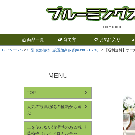
bloom-s.co.jp
商品一覧
育て方
お気に入り
TOPページへ
中型 観葉植物（設置後高さ 約80cm～1.2m）
【送料無料】オーガ
MENU
TOP
人気の観葉植物の種類から選
ぶ
土を使わない清潔感のある観
葉植物（ハイドロカルチャ