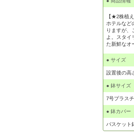
● 商品情報
【★2株植
ホテルなど
りますが、
よ。スタイ
た新鮮なオ
● サイズ
設置後の高さ
● 鉢サイズ
7号プラスチッ
● 鉢カバー
バスケット鉢