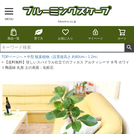
MENU
bloom-s.co.jp
商品一覧
育て方
お気に入り
マイページ
カート
TOPページへ
中型 観葉植物（設置後高さ 約80cm～1.2m）
【送料無料】珍しいスパイラル仕立てのフィカス アルティシーマ ８号 ホワイ
ト陶器鉢 丸形 土の表面：化粧石