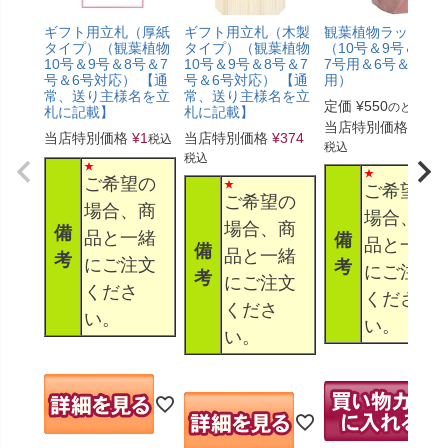
ギフト用立札（厚紙
ギフト用立札（木製
観葉植物ラッピン
タイプ）（観葉植物
タイプ）（観葉植物
（10号＆9号＆8号
10号＆9号＆8号＆7
10号＆9号＆8号＆7
7号用＆6号＆5号
号＆6号対応） 【通
号＆6号対応） 【通
用）
常、送り主様名を立
常、送り主様名を立
定価
¥
550
のところ
札に記載】
札に記載】
当店特別価格
¥
330
当店特別価格
¥
1
当店特別価格
¥
374
税込
税込
税込
ご希望の
ご希望の
ご希望の
場合、商
場合、商
場合、商
備
品と一緒
備
品と一緒
備
品と一緒
考
にご注文
考
にご注文
考
にご注文
くださ
くださ
くださ
い。
い。
い。