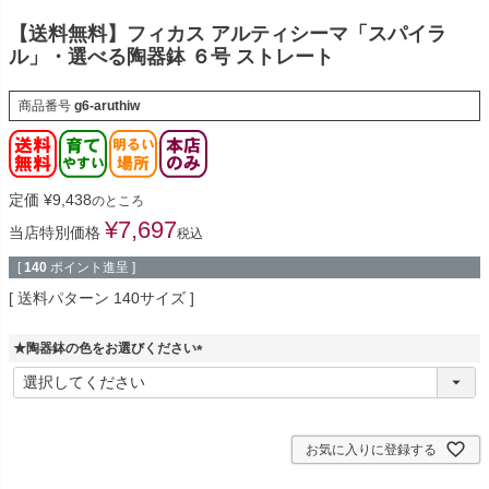
【送料無料】フィカス アルティシーマ「スパイラ
ル」・選べる陶器鉢 ６号 ストレート
商品番号
g6-aruthiw
定価
¥
9,438
のところ
¥
7,697
当店特別価格
税込
[
140
ポイント進呈 ]
送料パターン
140サイズ
★陶器鉢の色をお選びください
(
必
須
)
お気に入りに登録する