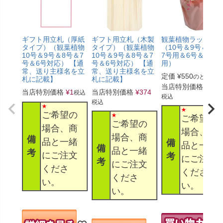
ギフト用立札（厚紙
ギフト用立札（木製
観葉植物ラッピン
タイプ）（観葉植物
タイプ）（観葉植物
（10号＆9号＆8号
10号＆9号＆8号＆7
10号＆9号＆8号＆7
7号用＆6号＆5号
号＆6号対応） 【通
号＆6号対応） 【通
用）
常、送り主様名を立
常、送り主様名を立
定価
¥
550
のところ
札に記載】
札に記載】
当店特別価格
¥
330
当店特別価格
¥
1
当店特別価格
¥
374
税込
税込
税込
ご希望の
ご希望の
ご希望の
場合、商
場合、商
場合、商
備
品と一緒
備
品と一緒
備
品と一緒
考
にご注文
考
にご注文
考
にご注文
くださ
くださ
くださ
い。
い。
い。