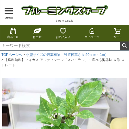
MENU
bloom-s.co.jp
商品一覧
育て方
お気に入り
マイページ
カート
TOPページへ
小型サイズの観葉植物（設置後高さ 約20ｃｍ～1m）
【送料無料】フィカス アルティシーマ「スパイラル」・選べる陶器鉢 ６号 ス
トレート