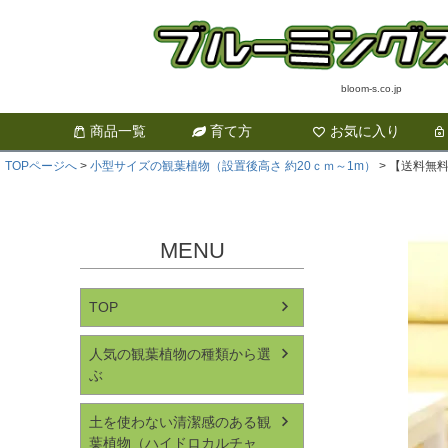
bloom-s.co.jp
商品一覧
育て方
お気に入り
TOPページへ
小型サイズの観葉植物（設置後高さ 約20ｃｍ～1m）
【送料無料
MENU
TOP
人気の観葉植物の種類から選
ぶ
土を使わない清潔感のある観
葉植物（ハイドロカルチャ