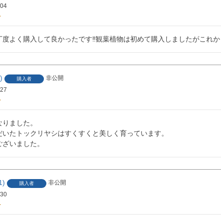
/04
丁度よく購入して良かったです‼︎観葉植物は初めて購入しましたがこれ
非公開
購入者
/27
りました。

だいたトックリヤシはすくすくと美しく育っています。

ございました。
1
非公開
購入者
/30