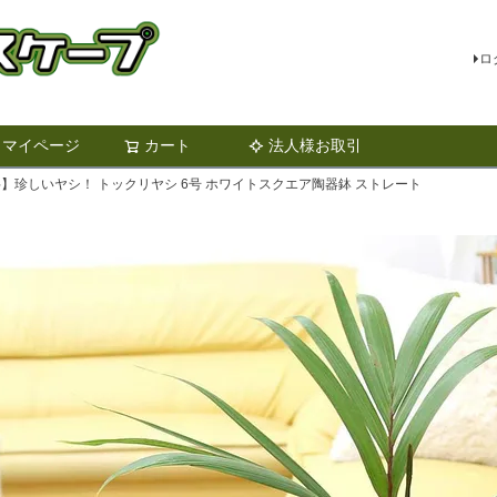
ロ
マイページ
カート
法人様お取引
検索
】珍しいヤシ！ トックリヤシ 6号 ホワイトスクエア陶器鉢 ストレート