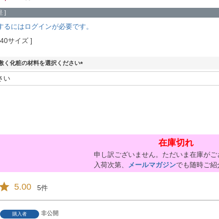
 ]
するにはログインが必要です。
140サイズ
敷く化粧の材料を選択ください
(
必
須
)
在庫切れ
申し訳ございません。ただいま在庫がご
入荷次第、
メールマガジン
でも随時ご紹
5.00
5
非公開
購入者