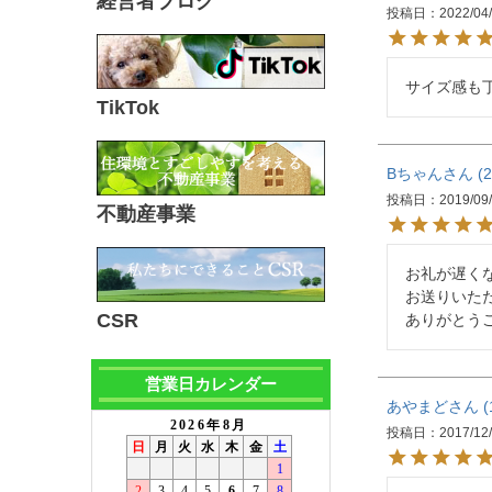
経営者ブログ
投稿日
2022/04
サイズ感も
TikTok
Bちゃん
2
投稿日
2019/09
不動産事業
お礼が遅くな
お送りいた
CSR
ありがとう
営業日カレンダー
あやまど
投稿日
2017/12