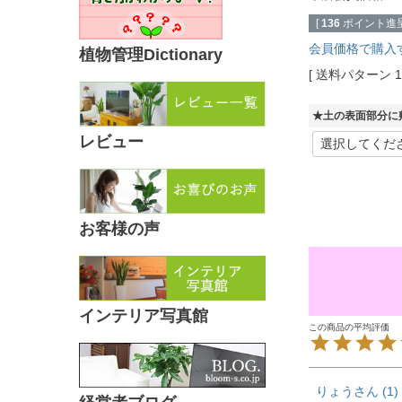
[
136
ポイント進呈
会員価格で購入
植物管理Dictionary
送料パターン
★土の表面部分に
レビュー
お客様の声
インテリア写真館
りょう
1