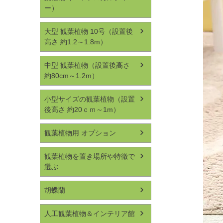
ー）
大型 観葉植物 10号（設置後
高さ 約1.2～1.8m）
中型 観葉植物（設置後高さ
約80cm～1.2m）
小型サイズの観葉植物（設置
後高さ 約20ｃｍ～1m）
観葉植物用 オプション
観葉植物を置き場所や特徴で
選ぶ
胡蝶蘭
人工観葉植物＆インテリア館