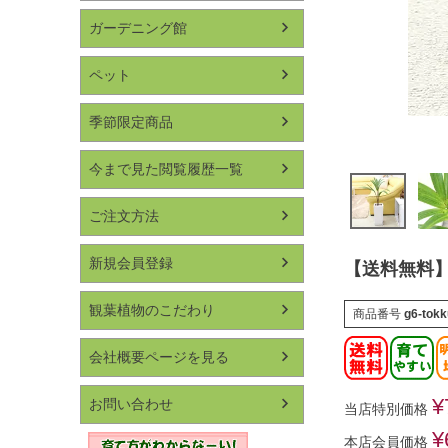
ガーデニング館
ペット
季節限定商品
今まで見た閲覧履歴一覧
ご注文方法
新規会員登録
【送料無料】
観葉植物のこだわり
商品番号
g6-tokk
会社概要ページを見る
¥
お問い合わせ
当店特別価格
¥
本店会員価格