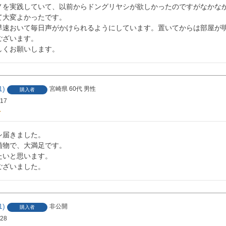
ノを実践していて、以前からドングリヤシが欲しかったのですがなかな
大変よかったです。

早速おいて毎日声がかけられるようにしています。置いてからは部屋が明
ざいます。

しくお願いします。
1
宮崎県
60代
男性
購入者
/17
届きました。

物で、大満足です。

いと思います。

ございました。
1
非公開
購入者
/28