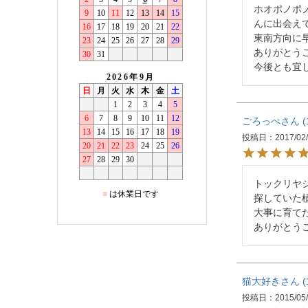
ホオポノポ
んに出会えて
東南方向に
ありがとうご
今後とも宜
ごろっぺ
投稿日
2017/02
トックリヤシ
探していた植
大事に育てた
ありがとう
猫大好き
投稿日
2015/05