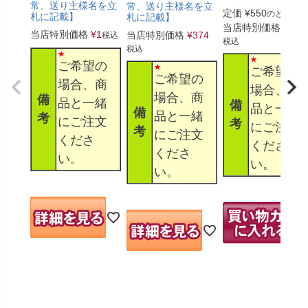
常、送り主様名を立
常、送り主様名を立
定価
¥
550
のところ
札に記載】
札に記載】
当店特別価格
¥
330
当店特別価格
¥
1
当店特別価格
¥
374
税込
税込
税込
ご希望の
ご希望の
ご希望の
場合、商
場合、商
場合、商
備
品と一緒
備
品と一緒
備
品と一緒
考
にご注文
考
にご注文
考
にご注文
くださ
くださ
くださ
い。
い。
い。