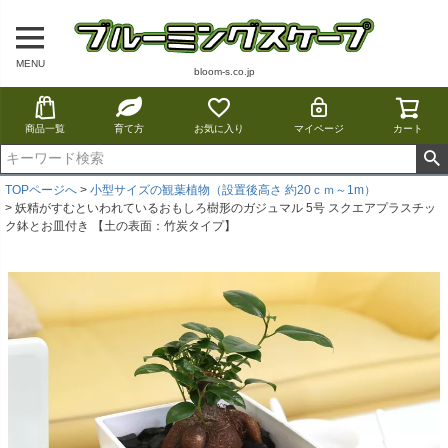
MENU
bloom-s.co.jp
商品一覧
育て方
お気に入り
マイページ
カート
TOPページへ
小型サイズの観葉植物（設置後高さ 約20ｃｍ～1m）
妖精がすむといわれているおもしろ樹形のガジュマル 5号 スクエアプラスチッ
ク鉢とお皿付き 【土の表面：竹炭タイプ】