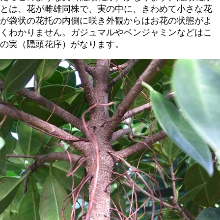
とは、花が雌雄同株で、実の中に、きわめて小さな花
が袋状の花托の内側に咲き外観からはお花の状態がよ
くわかりません。ガジュマルやベンジャミンなどはこ
の実（隠頭花序）がなります。