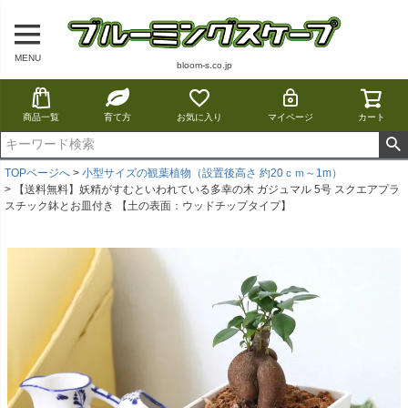
MENU
bloom-s.co.jp
商品一覧
育て方
お気に入り
マイページ
カート
TOPページへ
小型サイズの観葉植物（設置後高さ 約20ｃｍ～1m）
【送料無料】妖精がすむといわれている多幸の木 ガジュマル 5号 スクエアプラ
スチック鉢とお皿付き 【土の表面：ウッドチップタイプ】