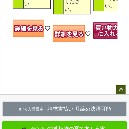
くださ
い。
い。
い。
ペー
ジト
請求書払い 月締め決済可能
法人様限定
ップ
へ
観葉植物の育て方も充実