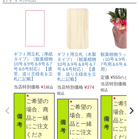
ギフト用立札（厚紙
ギフト用立札（木製
観葉植物ラッピン
タイプ）（観葉植物
タイプ）（観葉植物
（10号＆9号＆8号
10号＆9号＆8号＆7
10号＆9号＆8号＆7
7号用＆6号＆5号
号＆6号対応） 【通
号＆6号対応） 【通
用）
常、送り主様名を立
常、送り主様名を立
定価
¥
550
のところ
札に記載】
札に記載】
当店特別価格
¥
330
当店特別価格
¥
1
当店特別価格
¥
374
税込
税込
税込
ご希望の
ご希望の
ご希望の
場合、商
場合、商
場合、商
備
品と一緒
備
品と一緒
備
品と一緒
考
にご注文
考
にご注文
考
にご注文
くださ
くださ