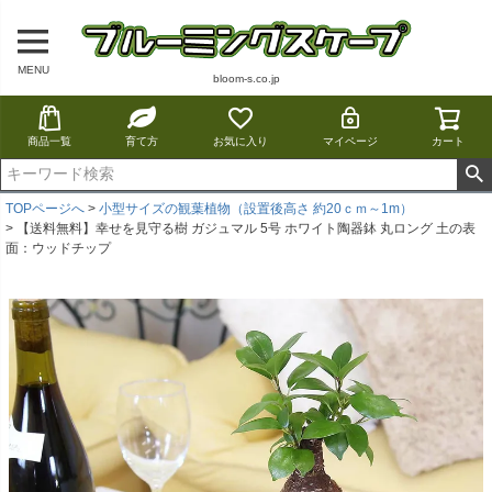
MENU
bloom-s.co.jp
商品一覧
育て方
お気に入り
マイページ
カート
TOPページへ
小型サイズの観葉植物（設置後高さ 約20ｃｍ～1m）
【送料無料】幸せを見守る樹 ガジュマル 5号 ホワイト陶器鉢 丸ロング 土の表
面：ウッドチップ