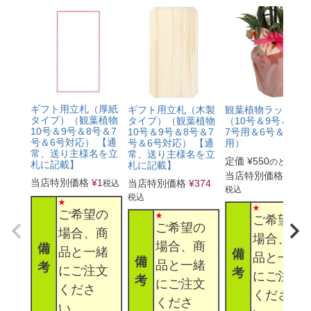
ギフト用立札（厚紙
ギフト用立札（木製
観葉植物ラッピン
タイプ）（観葉植物
タイプ）（観葉植物
（10号＆9号＆8号
10号＆9号＆8号＆7
10号＆9号＆8号＆7
7号用＆6号＆5号
号＆6号対応） 【通
号＆6号対応） 【通
用）
常、送り主様名を立
常、送り主様名を立
定価
¥
550
のところ
札に記載】
札に記載】
当店特別価格
¥
330
当店特別価格
¥
1
当店特別価格
¥
374
税込
税込
税込
ご希望の
ご希望の
ご希望の
場合、商
場合、商
場合、商
備
品と一緒
備
品と一緒
備
品と一緒
考
にご注文
考
にご注文
考
にご注文
くださ
くださ
くださ
い。