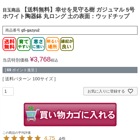
【送料無料】幸せを見守る樹 ガジュマル 5号
目玉商品
ホワイト陶器鉢 丸ロング 土の表面：ウッドチップ
商品番号
g5-gazyu2
¥
3,768
当店特別価格
税込
[
69
ポイント進呈 ]
送料パターン
100サイズ
お気に入りに登録する
4.75
4