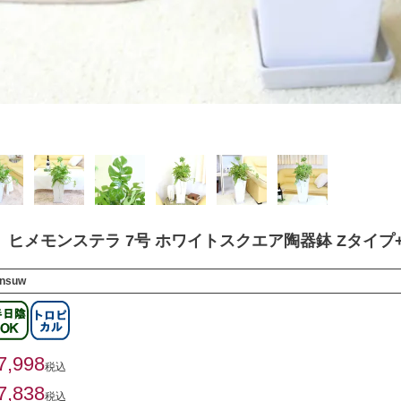
 ヒメモンステラ 7号 ホワイトスクエア陶器鉢 Zタイプ
nsuw
7,998
税込
7,838
税込