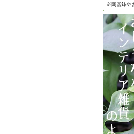
※陶器鉢や