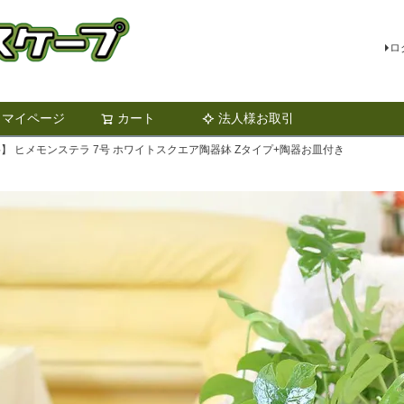
ロ
マイページ
カート
法人様お取引
検索
】 ヒメモンステラ 7号 ホワイトスクエア陶器鉢 Zタイプ+陶器お皿付き