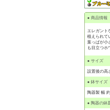
● 商品情報
エレガント
植えられて
葉っぱが小
も目立つホ
● サイズ
設置後の高さ
● 鉢サイズ
陶器製 幅 約
● 陶器の鉢