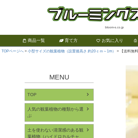
bloom-s.co.jp
商品一覧
育て方
お気に入り
TOPページへ
小型サイズの観葉植物（設置後高さ 約20ｃｍ～1m）
【送料無料
MENU
TOP
人気の観葉植物の種類から選
ぶ
土を使わない清潔感のある観
葉植物（ハイドロカルチャ