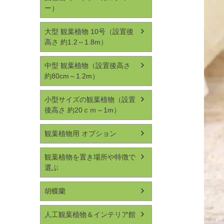
ー）
大型 観葉植物 10号（設置後
高さ 約1.2～1.8m）
中型 観葉植物（設置後高さ
約80cm～1.2m）
小型サイズの観葉植物（設置
後高さ 約20ｃｍ～1m）
観葉植物用 オプション
観葉植物を置き場所や特徴で
選ぶ
胡蝶蘭
人工観葉植物＆インテリア館