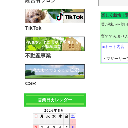
経営者ブログ
楽しく栽培！
葉が株から切
TikTok
育ててみませ
■キット内容
不動産事業
・マザーリー
CSR
営業日カレンダー