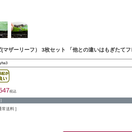
(マザーリーフ） 3枚セット 「他との違いはもぎたて
kyha3
547
税込
]
通常送料