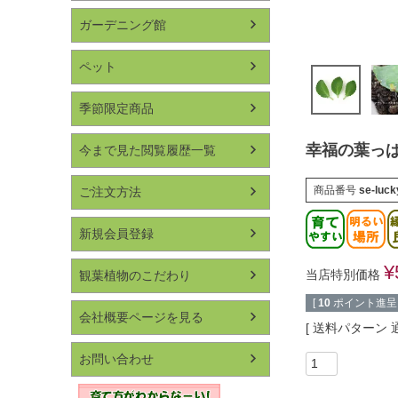
ガーデニング館
ペット
季節限定商品
幸福の葉っぱ
今まで見た閲覧履歴一覧
商品番号
se-luc
ご注文方法
新規会員登録
¥
当店特別価格
観葉植物のこだわり
[
10
ポイント進呈 
会社概要ページを見る
送料パターン
お問い合わせ