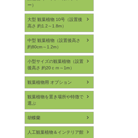
ー）
大型 観葉植物 10号（設置後
高さ 約1.2～1.8m）
中型 観葉植物（設置後高さ
約80cm～1.2m）
小型サイズの観葉植物（設置
後高さ 約20ｃｍ～1m）
観葉植物用 オプション
観葉植物を置き場所や特徴で
選ぶ
胡蝶蘭
人工観葉植物＆インテリア館