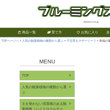
bloom-s.co.jp
商品一覧
育て方
お気に入り
TOPページへ
人気の観葉植物の種類から選ぶ
子宝草＆マザーリーフ
幸福の
MENU
TOP
人気の観葉植物の種類から選
ぶ
土を使わない清潔感のある観
葉植物（ハイドロカルチャ