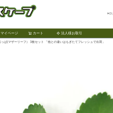
ロ
マイページ
カート
法人様お取引
検索
葉っぱ(マザーリーフ） 3枚セット 「他との違いはもぎたてフレッシュで出荷」