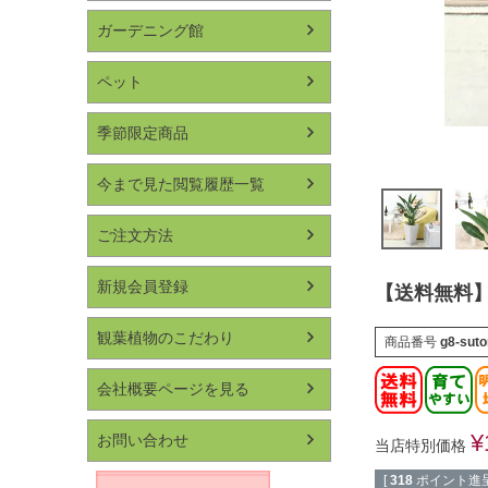
ガーデニング館
ペット
季節限定商品
今まで見た閲覧履歴一覧
ご注文方法
新規会員登録
【送料無料】
観葉植物のこだわり
商品番号
g8-sut
会社概要ページを見る
¥
お問い合わせ
当店特別価格
[
318
ポイント進呈