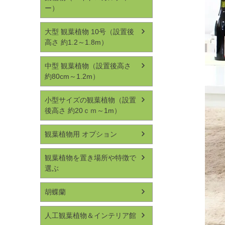
ー）
大型 観葉植物 10号（設置後
高さ 約1.2～1.8m）
中型 観葉植物（設置後高さ
約80cm～1.2m）
小型サイズの観葉植物（設置
後高さ 約20ｃｍ～1m）
観葉植物用 オプション
観葉植物を置き場所や特徴で
選ぶ
胡蝶蘭
人工観葉植物＆インテリア館