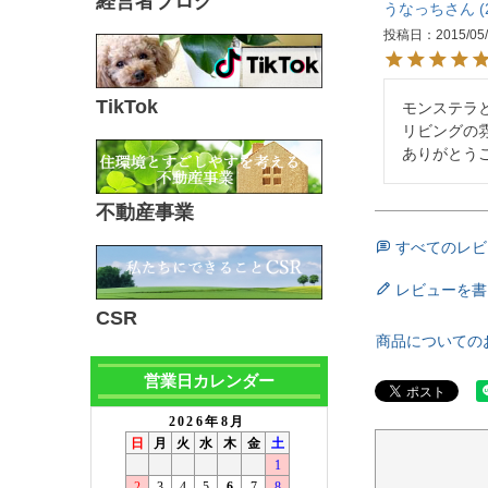
経営者ブログ
うなっち
投稿日
2015/05
TikTok
モンステラと
リビングの雰
ありがとうご
不動産事業
すべてのレビ
レビューを書
CSR
商品についての
営業日カレンダー