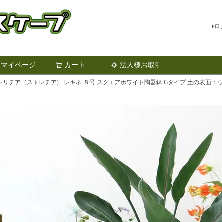
ロ
マイページ
カート
法人様お取引
検索
リチア（ストレチア） レギネ ８号 スクエアホワイト陶器鉢 Gタイプ 土の表面：