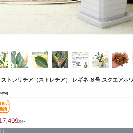
ストレリチア（ストレチア） レギネ ８号 スクエアホ
orewg
17,499
税込
 ]