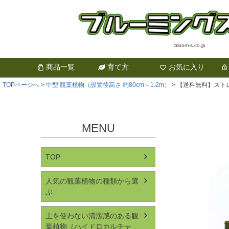
bloom-s.co.jp
商品一覧
育て方
お気に入り
TOPページへ
中型 観葉植物（設置後高さ 約80cm～1.2m）
【送料無料】ストレ
MENU
TOP
人気の観葉植物の種類から選
ぶ
土を使わない清潔感のある観
葉植物（ハイドロカルチャ