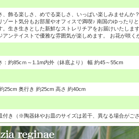
さ、飾る楽しさ、めでる楽しさ、いっぱい楽しみませんか？
リゾート気分もお部屋やオフィスで満喫♪ 南国のゆったり
す。生き生きとした新鮮なストレリチアをお届けいたします
ジアンテイストで優雅な雰囲気が楽しめます。 お花が咲く
：約85cｍ～1.1m内外（鉢底より） 幅 約45～55cm
25cm 奥行き 約25cm 高さ 約40cm
皿付き（※陶器鉢やお皿のサイズは若干、異なる場合がご