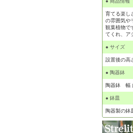
● 商品情報
育てる楽し
の雰囲気や
観葉植物で
てくれ、ア
● サイズ
設置後の高さ
● 陶器鉢
陶器鉢 幅 約
● 鉢皿
陶器製の鉢