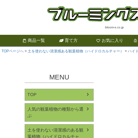
bloom-s.co.jp
商品一覧
育て方
お気に入り
TOPページへ
土を使わない清潔感ある観葉植物（ハイドロカルチャー）
ハイ
MENU
TOP
人気の観葉植物の種類から選
ぶ
土を使わない清潔感のある観
葉植物（ハイドロカルチャ