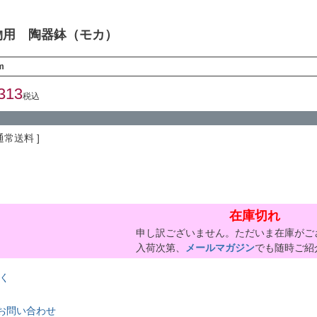
物用 陶器鉢（モカ）
m
313
税込
通常送料
在庫切れ
申し訳ございません。ただいま在庫がご
入荷次第、
メールマガジン
でも随時ご紹
く
お問い合わせ