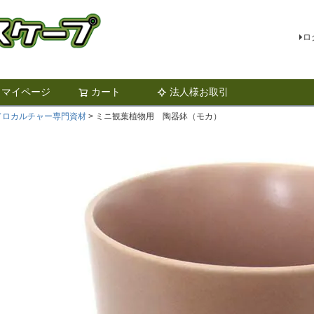
ロ
マイページ
カート
法人様お取引
検索
ドロカルチャー専門資材
ミニ観葉植物用 陶器鉢（モカ）