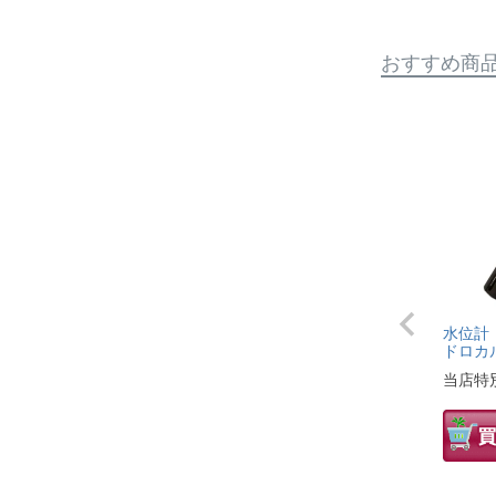
おすすめ商
水位計
ドロカ
当店特