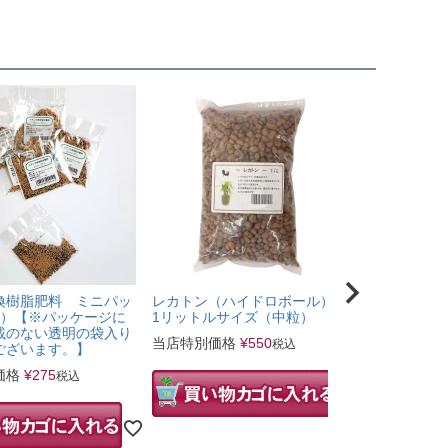
換樹脂肥料 ミニパッ
レカトン（ハイドロボール）
ミニ観葉植
ｃ）【※パッケージに
1リットルサイズ（中粒）
ンジ）
載のない透明の袋入り
当店特別価格
¥
550
税込
当店特別価
ございます。】
価格
¥
275
税込
幅 
サイズ
6.