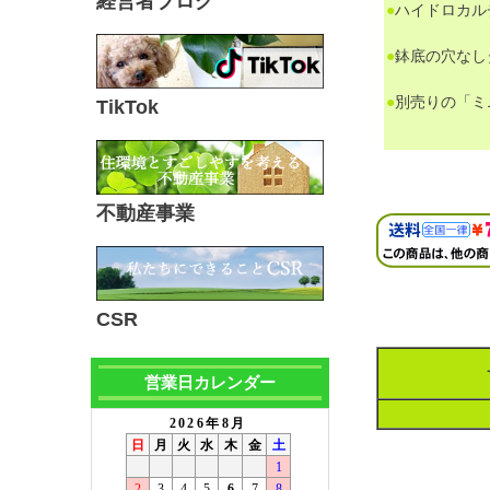
経営者ブログ
●
ハイドロカル
●
鉢底の穴なし
●
別売りの「ミ
TikTok
不動産事業
CSR
営業日カレンダー