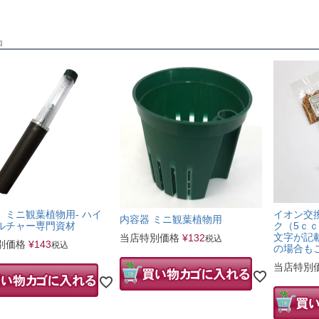
品
 ミニ観葉植物用- ハイ
イオン交
内容器 ミニ観葉植物用
ルチャー専門資材
ク（5ｃ
文字が記
当店特別価格
¥
132
税込
別価格
¥
143
税込
の場合も
当店特別