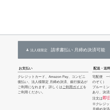
請求書払い 月締め決済可能
法人様限定
お支払い
配送・送
クレジットカード、Amazon Pay、コンビニ
宅配便 一
後払い、法人様限定 月締め決済、銀行振込が
のぞく）
ご利用になれます。詳しくは
ご利用ガイド
を
ブルーミン
ご利用ください。
あり、決済
即
注文は
※クレジッ
月締め決済