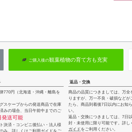
観葉植物の育て方も充実
ご購入後の
料
返品・交換
律770円（北海道・沖縄・離島を
商品の品質につきましては、万全
りますが、万一不良・破損などが
グスケープからの発送商品で在庫
たら、商品到着後7日以内にお知
済みの場合、当日午前中までのご
い。
返品・交換につきましては、7日
日発送可能
封・未使用に限り可能です。詳し
ト決済・コンビニ後払い・法人様
ガイド
をご利用ください。
のみ。詳しくは
ご利用ガイド
をご