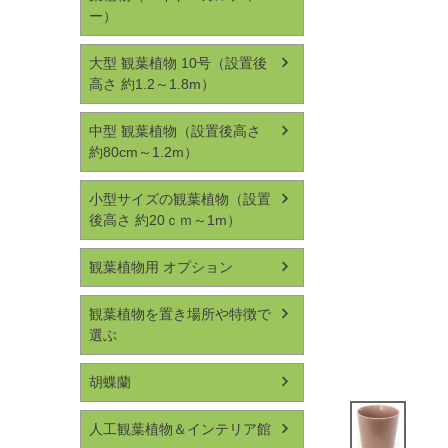
ー）
大型 観葉植物 10号（設置後
高さ 約1.2～1.8m）
中型 観葉植物（設置後高さ
約80cm～1.2m）
小型サイズの観葉植物（設置
後高さ 約20ｃｍ～1m）
観葉植物用 オプション
観葉植物を置き場所や特徴で
選ぶ
胡蝶蘭
人工観葉植物＆インテリア館