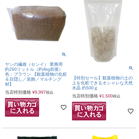
ヤシの繊維（センイ） 業務用
約250リットル（約4kg前後）
色：ブラウン 【観葉植物の化粧
【特別セール】観葉植物の土の
＆目隠し／装飾／マルチング
上を化粧できるオシャレな天然
材】
水晶 約500ｇ
当店特別価格
¥
9,997
税込
当店特別価格
¥
1,500
税込