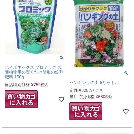
ハイポネックス プロミック 観
葉植物用の置くだけ簡単の錠剤
肥料 150g
ハンギングの土 5リットル
当店特別価格
¥
759
税込
定価
¥
825
のところ
当店特別価格
¥
660
税込