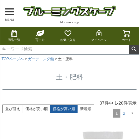
MENU
bloom-s.co.jp
商品一覧
育て方
お気に入り
マイページ
カート
TOPページへ
ガーデニング館
土・肥料
土・肥料
37
件中
1
-
20
件表示
並び替え
価格が安い順
価格が高い順
新着順
1
2