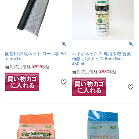
園芸用 鉢底ネット ロール状 50
ハイポネックス 専用液肥 観葉
ｃｍ×1ｍ
植物 ボタナイス Bota Nice
450ml
当店特別価格
¥
899
税込
当店特別価格
¥
880
税込