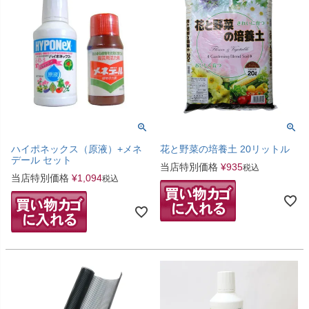
ハイポネックス（原液）+メネ
花と野菜の培養土 20リットル
デール セット
当店特別価格
¥
935
税込
当店特別価格
¥
1,094
税込