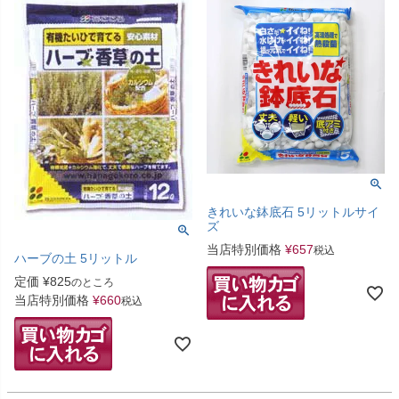
きれいな鉢底石 5リットルサイ
ズ
当店特別価格
¥
657
税込
ハーブの土 5リットル
定価
¥
825
のところ
当店特別価格
¥
660
税込