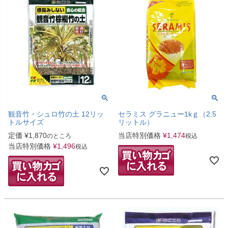
観音竹・シュロ竹の土 12リッ
セラミス グラニュー1kｇ（2.5
トルサイズ
リットル）
定価
¥
1,870
当店特別価格
¥
1,474
のところ
税込
当店特別価格
¥
1,496
税込