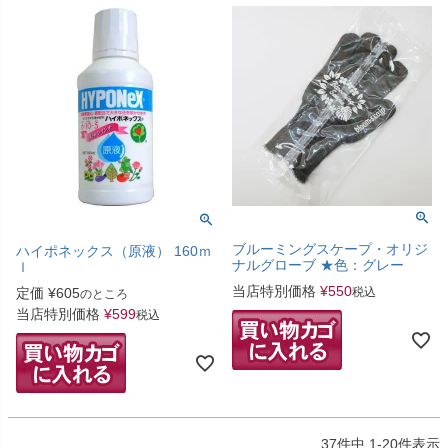
ブルーミングスケープ・オリジ
ハイポネックス（原液） 160ｍ
ナルグローブ ★色：グレー
ｌ
当店特別価格
¥
550
定価
¥
605
税込
のところ
当店特別価格
¥
599
税込
37
件中
1
-
20
件表示