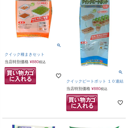
クイック種まきセット
当店特別価格
¥
880
税込
クイックピートポット １０連結
当店特別価格
¥
880
税込