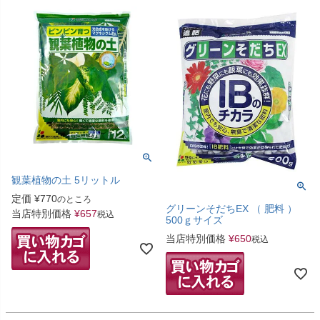
観葉植物の土 5リットル
定価
¥
770
のところ
グリーンそだちEX （ 肥料 ）
当店特別価格
¥
657
税込
500ｇサイズ
当店特別価格
¥
650
税込