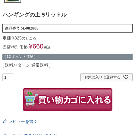
ハンギングの土 5リットル
商品番号
ba-082808
定価
¥
825
のところ
¥
660
当店特別価格
税込
[
12
ポイント進呈 ]
送料パターン
通常送料
お気に入りに登録する
レビューを書く