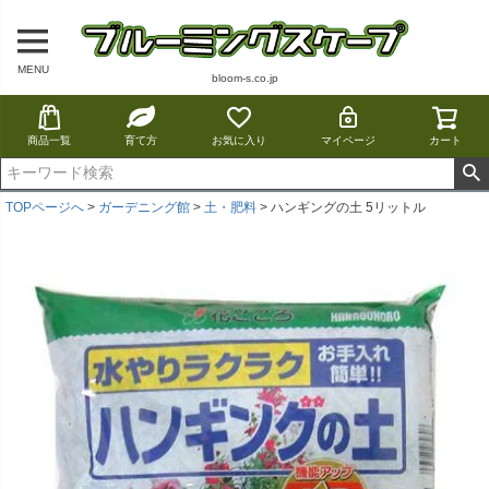
MENU
bloom-s.co.jp
商品一覧
育て方
お気に入り
マイページ
カート
TOPページへ
ガーデニング館
土・肥料
ハンギングの土 5リットル