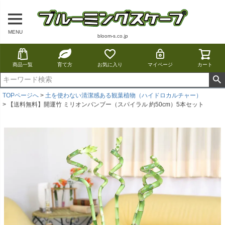
MENU
bloom-s.co.jp
商品一覧
育て方
お気に入り
マイページ
カート
TOPページへ
土を使わない清潔感ある観葉植物（ハイドロカルチャー）
【送料無料】開運竹 ミリオンバンブー（スパイラル 約50cm）5本セット