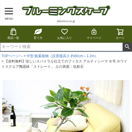
MENU
bloom-s.co.jp
商品一覧
育て方
お気に入り
マイページ
カート
TOPページへ
中型 観葉植物（設置後高さ 約80cm～1.2m）
【送料無料】珍しいスパイラル仕立てのフィカス アルティシーマ ８号 ホワイ
トスクエア陶器鉢「ストレート」 土の表面：化粧石