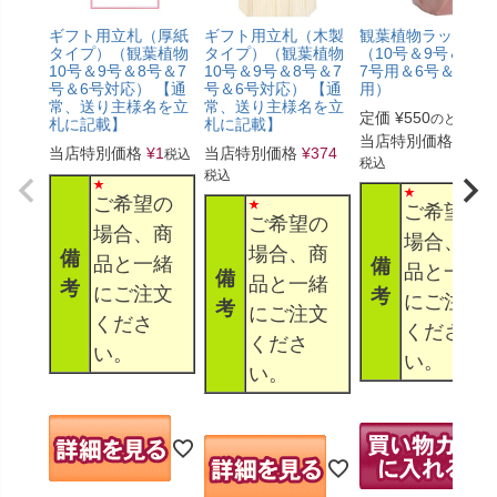
ギフト用立札（厚紙
ギフト用立札（木製
観葉植物ラッピン
タイプ）（観葉植物
タイプ）（観葉植物
（10号＆9号＆8号
10号＆9号＆8号＆7
10号＆9号＆8号＆7
7号用＆6号＆5号
号＆6号対応） 【通
号＆6号対応） 【通
用）
常、送り主様名を立
常、送り主様名を立
定価
¥
550
のところ
札に記載】
札に記載】
当店特別価格
¥
330
当店特別価格
¥
1
当店特別価格
¥
374
税込
税込
税込
ご希望の
ご希望の
ご希望の
場合、商
場合、商
場合、商
備
品と一緒
備
品と一緒
備
品と一緒
考
にご注文
考
にご注文
考
にご注文
くださ
くださ
くださ
い。
い。
い。