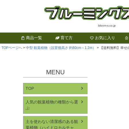
bloom-s.co.jp
商品一覧
育て方
お気に入り
TOPページへ
中型 観葉植物（設置後高さ 約80cm～1.2m）
【送料無料】幸せの
MENU
TOP
人気の観葉植物の種類から選
ぶ
土を使わない清潔感のある観
葉植物（ハイドロカルチャ