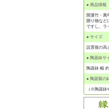
● 商品情報
開運竹・萬
贈り物など
ですし、ラ
● サイズ
設置後の高さ 
● 陶器鉢サ
陶器鉢 幅 約1
● 陶器製の
（※陶器鉢