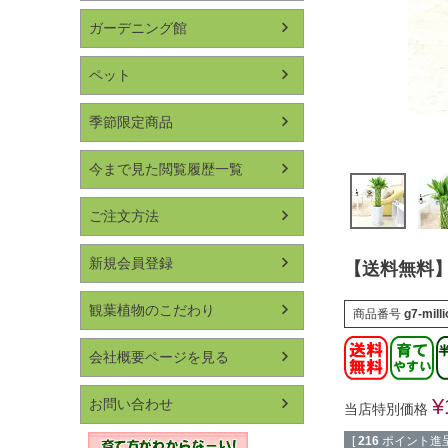
ガーデニング館
ペット
季節限定商品
今まで見た閲覧履歴一覧
ご注文方法
新規会員登録
【送料無料】
観葉植物のこだわり
商品番号
g7-milli
会社概要ページを見る
¥
お問い合わせ
当店特別価格
[
216
ポイント進呈