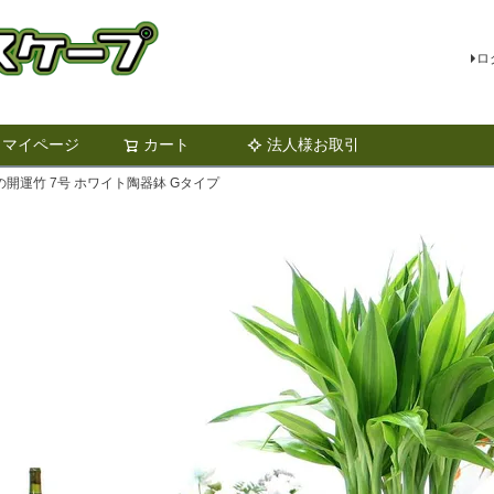
ロ
マイページ
カート
法人様お取引
検索
開運竹 7号 ホワイト陶器鉢 Gタイプ