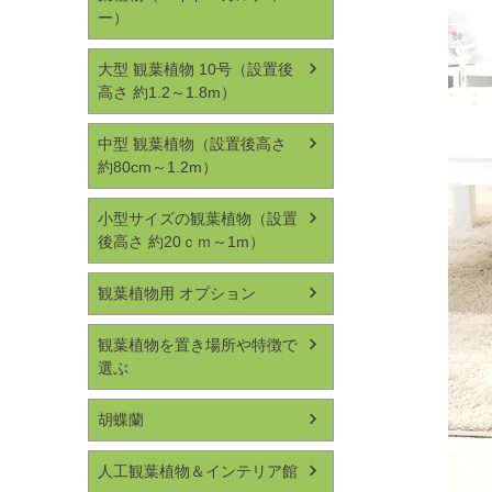
ー）
大型 観葉植物 10号（設置後
高さ 約1.2～1.8m）
中型 観葉植物（設置後高さ
約80cm～1.2m）
小型サイズの観葉植物（設置
後高さ 約20ｃｍ～1m）
観葉植物用 オプション
観葉植物を置き場所や特徴で
選ぶ
胡蝶蘭
人工観葉植物＆インテリア館