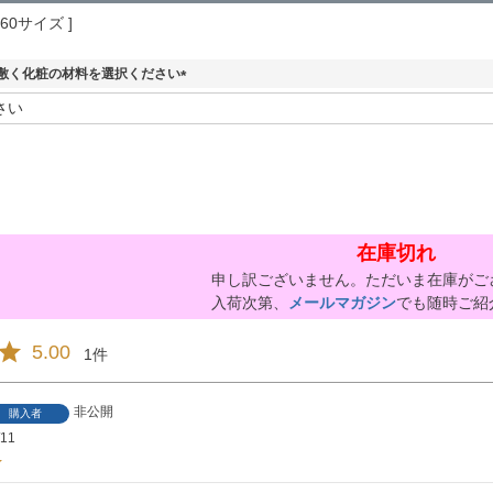
160サイズ
敷く化粧の材料を選択ください
(
必
須
)
在庫切れ
申し訳ございません。ただいま在庫がご
入荷次第、
メールマガジン
でも随時ご紹
5.00
1
非公開
購入者
/11