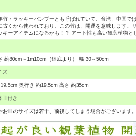
年竹・ラッキーバンブーとも呼ばれていて、台湾、中国で
に古くから使われており、この竹は、開運を意味します。
ッキーアイテムになるかも！？ アート性も高い観葉植物と
約80cm～1m10cm（鉢底より） 幅 30～50cm
イズ
9.5cm 奥行き 約19.5cm 高さ 約35cm
鉢皿付き
やお皿のサイズは若干、前後してしまう場合がございます