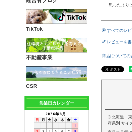
経営者ブログ
思ったより
TikTok
すべてのレビ
レビューを書
商品についての
不動産事業
CSR
営業日カレンダー
※北海道・
府県別 サイ