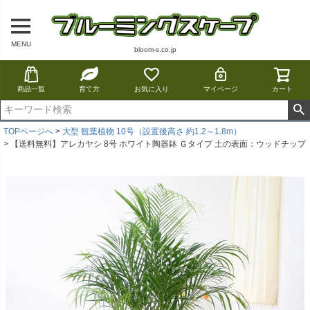
MENU
bloom-s.co.jp
商品一覧
育て方
お気に入り
マイページ
カート
TOPページへ
大型 観葉植物 10号（設置後高さ 約1.2～1.8m）
【送料無料】アレカヤシ 8号 ホワイト陶器鉢 Ｇタイプ 土の表面：ウッドチップ