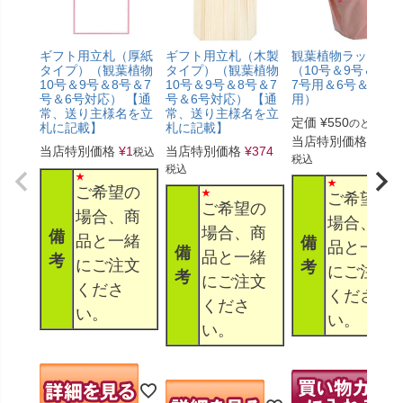
ギフト用立札（厚紙
ギフト用立札（木製
観葉植物ラッピン
タイプ）（観葉植物
タイプ）（観葉植物
（10号＆9号＆8号
10号＆9号＆8号＆7
10号＆9号＆8号＆7
7号用＆6号＆5号
号＆6号対応） 【通
号＆6号対応） 【通
用）
常、送り主様名を立
常、送り主様名を立
定価
¥
550
のところ
札に記載】
札に記載】
当店特別価格
¥
330
当店特別価格
¥
1
当店特別価格
¥
374
税込
税込
税込
ご希望の
ご希望の
ご希望の
場合、商
場合、商
場合、商
備
品と一緒
備
品と一緒
備
品と一緒
考
にご注文
考
にご注文
考
にご注文
くださ
くださ
くださ
い。
い。
い。