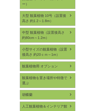
ー）
大型 観葉植物 10号（設置後
高さ 約1.2～1.8m）
中型 観葉植物（設置後高さ
約80cm～1.2m）
小型サイズの観葉植物（設置
後高さ 約20ｃｍ～1m）
観葉植物用 オプション
観葉植物を置き場所や特徴で
選ぶ
胡蝶蘭
人工観葉植物＆インテリア館