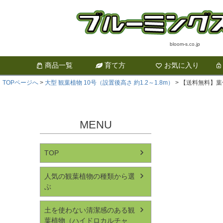
bloom-s.co.jp
商品一覧
育て方
お気に入り
TOPページへ
大型 観葉植物 10号（設置後高さ 約1.2～1.8m）
【送料無料】葉
MENU
TOP
人気の観葉植物の種類から選
ぶ
土を使わない清潔感のある観
葉植物（ハイドロカルチャ