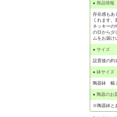
● 商品情報
存在感もあ
くれます。
ネッキーの
の日から少
ムをお届け
● サイズ
設置後の約1
● 鉢サイズ
陶器鉢 幅 約
● 陶器のお
※陶器鉢と