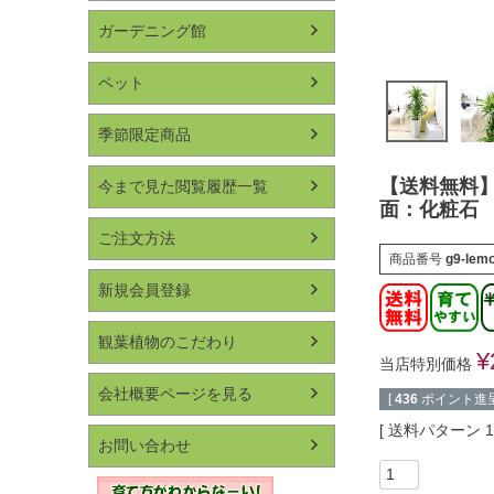
ガーデニング館
ペット
季節限定商品
【送料無料】
今まで見た閲覧履歴一覧
面：化粧石
ご注文方法
商品番号
g9-lemo
新規会員登録
観葉植物のこだわり
¥
当店特別価格
会社概要ページを見る
[
436
ポイント進呈
送料パターン
お問い合わせ