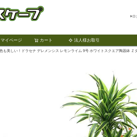
ロ
マイページ
カート
法人様お取引
検索
色も美しい！ドラセナ デレメンシス レモンライム 9号 ホワイトスクエア陶器鉢 Ｚ