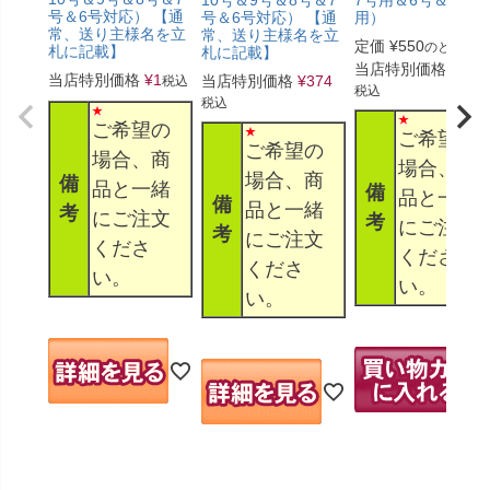
号＆6号対応） 【通
号＆6号対応） 【通
用）
常、送り主様名を立
常、送り主様名を立
定価
¥
550
のところ
札に記載】
札に記載】
当店特別価格
¥
330
当店特別価格
¥
1
当店特別価格
¥
374
税込
税込
税込
ご希望の
ご希望の
ご希望の
場合、商
場合、商
場合、商
備
品と一緒
備
品と一緒
備
品と一緒
考
にご注文
考
にご注文
考
にご注文
くださ
くださ
くださ
い。
い。
い。