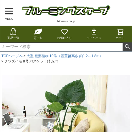
MENU
bloom-s.co.jp
商品一覧
育て方
お気に入り
マイページ
カート
TOPページへ
大型 観葉植物 10号（設置後高さ 約1.2～1.8m）
クワズイモ 8号 バスケット鉢カバー