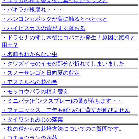
・ユッカの植え替え後に葉っぱがダランと
・パキラが根腐れ・・・
・ホンコンカポックが葉に触るとべとべと
・ハイビスカスの蕾がすぐ落ちる
・ドラセナの挿し木後にコバエが発生！原因は肥料と
用土？
・名前もわからない虫
・クワズイモのイモの部分が折れてしまいました
・スノーサンゴと日向夏の剪定
・アスチルベの花の色
・モッコウバラの植え替え
・ミニバラ(ピンクスプレー)の葉が落ちます・・
・フェニックス、二年も経つのに背丈が伸びません
・タイワンもみじの落葉
・梅の種からの栽培方法についてのご質問です。
・コチョウランの花茎