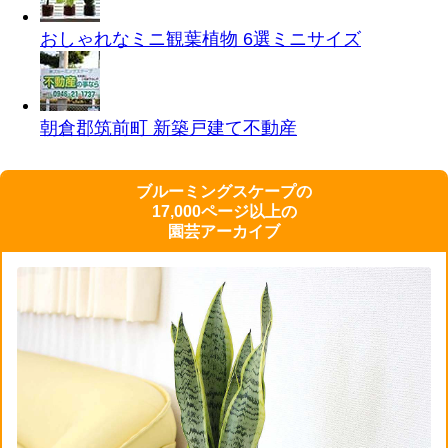
おしゃれなミニ観葉植物 6選
ミニサイズ
朝倉郡筑前町 新築戸建て
不動産
ブルーミングスケープの
17,000ページ以上の
園芸アーカイブ