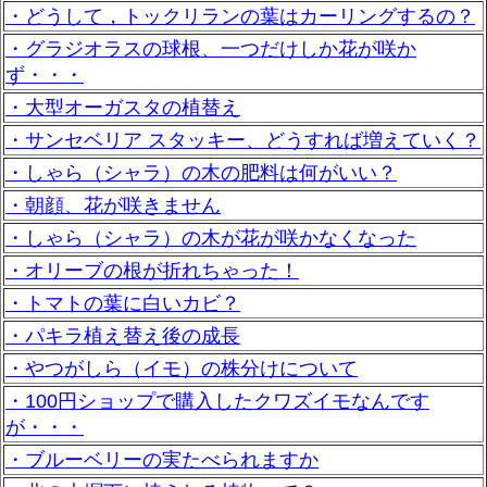
・どうして，トックリランの葉はカーリングするの？
・グラジオラスの球根、一つだけしか花が咲か
ず・・・
・大型オーガスタの植替え
・サンセベリア スタッキー、どうすれば増えていく？
・しゃら（シャラ）の木の肥料は何がいい？
・朝顔、花が咲きません
・しゃら（シャラ）の木が花が咲かなくなった
・オリーブの根が折れちゃった！
・トマトの葉に白いカビ？
・パキラ植え替え後の成長
・やつがしら（イモ）の株分けについて
・100円ショップで購入したクワズイモなんです
が・・・
・ブルーベリーの実たべられますか