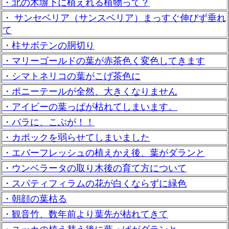
・北の木塀下に植えれる植物って？
・ サンセベリア（サンスベリア）まっすぐ伸びず垂れ
て
・柱サボテンの胴切り
・マリーゴールドの葉が赤茶色く変色してきます
・シマトネリコの葉がこげ茶色に
・ポニーテールが全然、大きくなりません
・アイビーの葉っぱが枯れてしまいます。
・バラに、こぶが！！
・カポックを弱らせてしまいました
・エバーフレッシュの植えかえ後、葉がダランと
・ウンベラータの取り木後の育て方について
・スパティフィラムの花が白くならずに緑色
・朝顔の葉枯る
・観音竹、数年前より葉先が枯れてきて