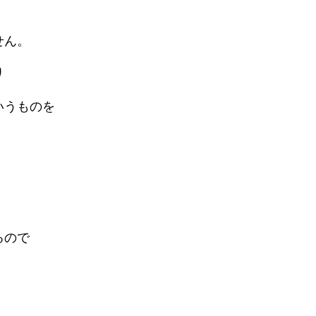
せん。
り
いうものを
るので