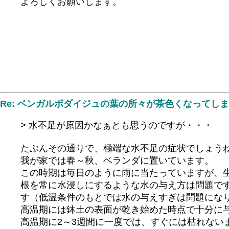
よろしくお願いします。
Re: ベンガルボダイジュの葉の所々が茶色くなってし
> 水不足が原因かなぁとも思うのですが・・・
たぶんその通りで、極端な水不足の症状でしょう
我が家では春～秋、ベランダに置いています。
この時期は毎日のように雨に当たっていますが、
根を常に水浸しにするような水の与え方は問題で
す（低温条件のもとでは水の与えすぎは問題にな
高温期には鉢土の表面が乾き始めた時点で十分に
高温期に2～3週間に一度では、すぐには枯れない