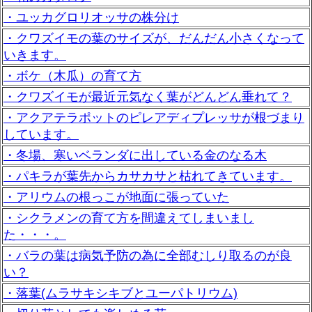
・ユッカグロリオッサの株分け
・クワズイモの葉のサイズが、だんだん小さくなって
いきます。
・ボケ（木瓜）の育て方
・クワズイモが最近元気なく葉がどんどん垂れて？
・アクアテラポットのピレアディプレッサが根づまり
しています。
・冬場、寒いベランダに出している金のなる木
・パキラが葉先からカサカサと枯れてきています。
・アリウムの根っこが地面に張っていた
・シクラメンの育て方を間違えてしまいまし
た・・・。
・バラの葉は病気予防の為に全部むしり取るのが良
い？
・落葉(ムラサキシキブとユーパトリウム)