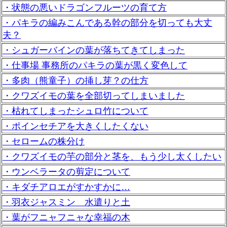
・状態の悪いドラゴンフルーツの育て方
・パキラの編みこんである幹の部分を切っても大丈
夫？
・シュガーバインの葉が落ちてきてしまった
・仕事場 事務所のパキラの葉が黒く変色して
・多肉（熊童子）の挿し芽？の仕方
・クワズイモの葉を全部切ってしまいました
・枯れてしまったシュロ竹について
・ポインセチアを大きくしたくない
・セロームの株分け
・クワズイモの芋の部分と茎を、もう少し太くしたい
・ウンベラータの剪定について
・キダチアロエがすかすかに…
・羽衣ジャスミン 水遣りと土
・葉がフニャフニャな幸福の木