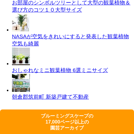
お部屋のシンボルツリーとして大型の観葉植物＆
選び方のコツ１０
大型サイズ
NASAが空気をきれいにすると発表した観葉植物
空気も綺麗
おしゃれなミニ観葉植物 6選
ミニサイズ
朝倉郡筑前町 新築戸建て
不動産
ブルーミングスケープの
17,000ページ以上の
園芸アーカイブ