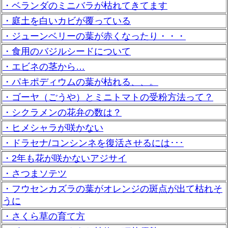
・ベランダのミニバラが枯れてきてます
・庭土を白いカビが覆っている
・ジューンベリーの葉が赤くなったり・・・
・食用のバジルシードについて
・エビネの茎から…
・パキポディウムの葉が枯れる、、。
・ゴーヤ（ごうや）とミニトマトの受粉方法って？
・シクラメンの花弁の数は？
・ヒメシャラが咲かない
・ドラセナ/コンシンネを復活させるには･･･
・2年も花が咲かないアジサイ
・さつまソテツ
・フウセンカズラの葉がオレンジの斑点が出て枯れそ
うに
・さくら草の育て方