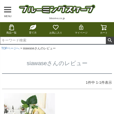
MENU
bloom-s.co.jp
商品一覧
育て方
お気に入り
マイページ
カート
TOPページへ
siawaseさんのレビュー
siawaseさんのレビュー
1
件中
1
-
1
件表示