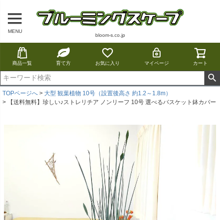
MENU
bloom-s.co.jp
商品一覧
育て方
お気に入り
マイページ
カート
TOPページへ
大型 観葉植物 10号（設置後高さ 約1.2～1.8m）
【送料無料】珍しい♪ストレリチア ノンリーフ 10号 選べるバスケット鉢カバー