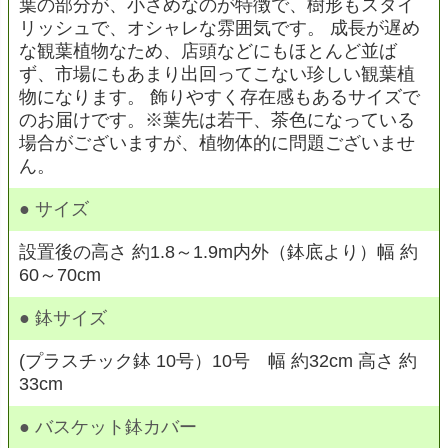
葉の部分が、小さめなのが特徴で、樹形もスタイ
リッシュで、オシャレな雰囲気です。 成長が遅め
な観葉植物なため、店頭などにもほとんど並ば
ず、市場にもあまり出回ってこない珍しい観葉植
物になります。 飾りやすく存在感もあるサイズで
のお届けです。※葉先は若干、茶色になっている
場合がございますが、植物体的に問題ございませ
ん。
● サイズ
設置後の高さ 約1.8～1.9m内外（鉢底より）幅 約
60～70cm
● 鉢サイズ
(プラスチック鉢 10号）10号 幅 約32cm 高さ 約
33cm
● バスケット鉢カバー