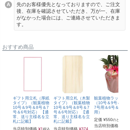
先のお客様優先となっておりますので、ご注文
後、在庫を確認させていただき、万が一、在庫
がなかった場合には、ご連絡させていただきま
す。
おすすめ商品
ギフト用立札（厚紙
ギフト用立札（木製
観葉植物ラッピン
タイプ）（観葉植物
タイプ）（観葉植物
（10号＆9号＆8号
10号＆9号＆8号＆7
10号＆9号＆8号＆7
7号用＆6号＆5号
号＆6号対応） 【通
号＆6号対応） 【通
用）
常、送り主様名を立
常、送り主様名を立
定価
¥
550
のところ
札に記載】
札に記載】
当店特別価格
¥
330
当店特別価格
¥
1
当店特別価格
¥
374
税込