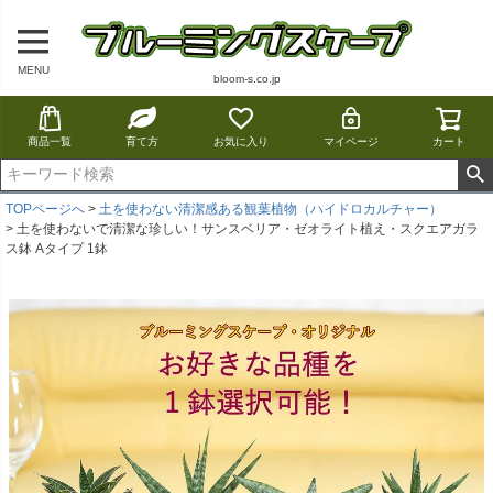
MENU
bloom-s.co.jp
商品一覧
育て方
お気に入り
マイページ
カート
TOPページへ
土を使わない清潔感ある観葉植物（ハイドロカルチャー）
土を使わないで清潔な珍しい！サンスベリア・ゼオライト植え・スクエアガラ
ス鉢 Aタイプ 1鉢