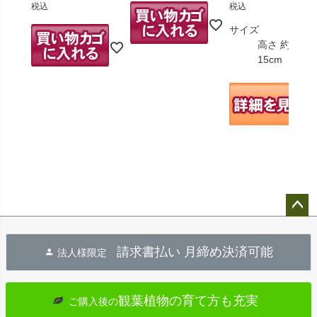
税込
税込
サイズ
高さ 約8～
15cm
ペー
ジト
請求書払い 月締め決済可能
法人様限定
ップ
へ
観葉植物の育て方も充実
ご購入後の