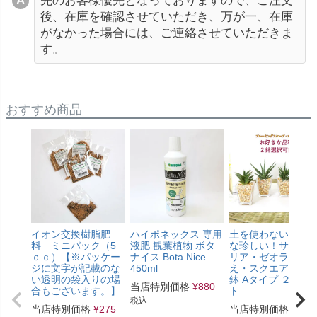
先のお客様優先となっておりますので、ご注文
後、在庫を確認させていただき、万が一、在庫
がなかった場合には、ご連絡させていただきま
す。
おすすめ商品
イオン交換樹脂肥
ハイポネックス 専用
土を使わないで清
料 ミニパック（5
液肥 観葉植物 ボタ
な珍しい！サンス
ｃｃ）【※パッケー
ナイス Bota Nice
リア・ゼオライト
ジに文字が記載のな
450ml
え・スクエアガラ
い透明の袋入りの場
鉢 Aタイプ ２鉢セ
当店特別価格
¥
880
合もございます。】
ト
税込
当店特別価格
¥
275
当店特別価格
¥
4,2