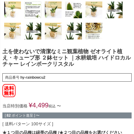
土を使わないで清潔なミニ観葉植物 ゼオライト植
え・キューブ形 ２鉢セット ｜水耕栽培 ハイドロカル
チャー レインボークリスタル
商品番号
hy-rainbowcu2
¥
4,499
当店特別価格
〜
税込
[
82
ポイント進呈 ]
〜
送料パターン
100サイズ
★１つ目の品種は緑帯の品種
★２つ目の品種をお選びください