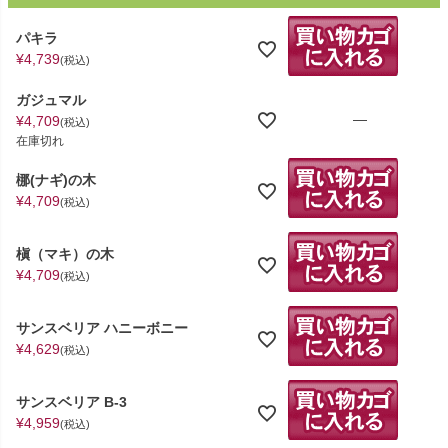
パキラ
¥
4,739
税込
ガジュマル
—
¥
4,709
税込
在庫切れ
梛(ナギ)の木
¥
4,709
税込
槇（マキ）の木
¥
4,709
税込
サンスベリア ハニーボニー
¥
4,629
税込
サンスベリア B-3
¥
4,959
税込