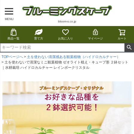
MENU
bloom-s.co.jp
商品一覧
育て方
お気に入り
マイページ
カート
TOPページへ
土を使わない清潔感ある観葉植物（ハイドロカルチャー）
土を使わないで清潔なミニ観葉植物 ゼオライト植え・キューブ形 ２鉢セット
｜水耕栽培 ハイドロカルチャー レインボークリスタル