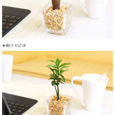
★梛(ナギ)の木