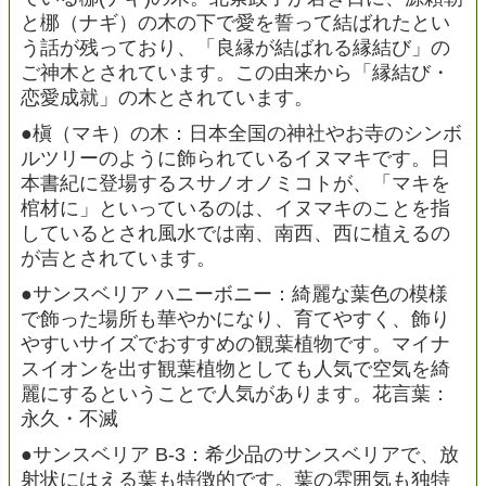
と梛（ナギ）の木の下で愛を誓って結ばれたとい
う話が残っており、「良縁が結ばれる縁結び」の
ご神木とされています。この由来から「縁結び・
恋愛成就」の木とされています。
●槇（マキ）の木：日本全国の神社やお寺のシンボ
ルツリーのように飾られているイヌマキです。日
本書紀に登場するスサノオノミコトが、「マキを
棺材に」といっているのは、イヌマキのことを指
しているとされ風水では南、南西、西に植えるの
が吉とされています。
●サンスベリア ハニーボニー：綺麗な葉色の模様
で飾った場所も華やかになり、育てやすく、飾り
やすいサイズでおすすめの観葉植物です。マイナ
スイオンを出す観葉植物としても人気で空気を綺
麗にするということで人気があります。花言葉：
永久・不滅
●サンスベリア B-3：希少品のサンスベリアで、放
射状にはえる葉も特徴的です。葉の雰囲気も独特